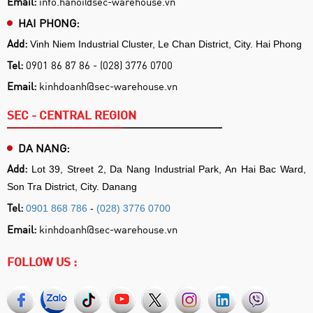
Email:
info.hanoi@sec-warehouse.vn
HAI PHONG:
Add:
Vinh Niem Industrial Cluster, Le Chan District, City. Hai Phong
Tel:
0901 86 87 86 - (028) 3776 0700
Email:
kinhdoanh@sec-warehouse.vn
SEC - CENTRAL REGION
DA NANG:
Add:
Lot 39, Street 2, Da Nang Industrial Park, An Hai Bac Ward,
Son Tra District, City. Danang
Tel:
0901 868 786
-
(028) 3776 0700
Email:
kinhdoanh@sec-warehouse.vn
FOLLOW US :