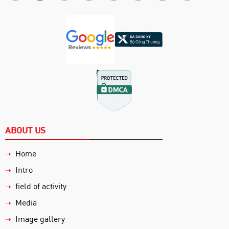
ABOUT US
Home
➝
Intro
➝
field of activity
➝
Media
➝
Image gallery
➝