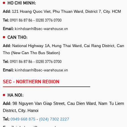
HO CHI MINH:
Add:
121 Hoang Quoc Viet, Phu Thuan Ward, District 7, City. HCM
Tel:
0901 86 87 86 - (028) 3776 0700
Email:
kinhdoanh@sec-warehouse.vn
CAN THO:
Add:
National Highway 1A, Hung Thai Ward, Cai Rang District, Can
Tho (New Can Tho Bus Station)
Tel:
0901 86 87 86 - (028) 3776 0700
Email:
kinhdoanh@sec-warehouse.vn
SEC - NORTHERN REGION
HA NOI:
Add:
,
98 Nguyen Van Giap Street, Cau Dien Ward
Nam Tu Liem
District, City. Hanoi
Tel:
0949 668 875
-
(024) 7302 2227