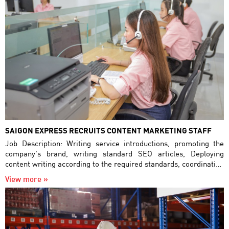
SAIGON EXPRESS RECRUITS CONTENT MARKETING STAFF
Job Description: Writing service introductions, promoting the
company's brand, writing standard SEO articles, Deploying
content writing according to the required standards, coordinating
with the marketing department, Searching for information
View more »
sources. suitable and aggregated by topic for posting on
websites and satellite pages, responsible for editing website
content as required. Job requirements: Experienced in writing
advertising PR articles, SEO articles, Knowledge of online
marketing, SEO, Good writing skills, Ability to create content