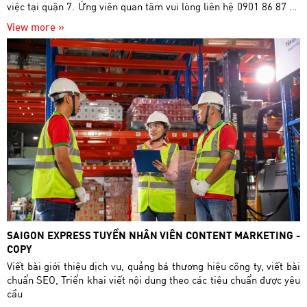
việc tại quận 7. Ứng viên quan tâm vui lòng liên hệ 0901 86 87 86
hoặc nộp CV về địa chỉ mail
View more »
tuyendung.saigonexpress@gmail.com.
SAIGON EXPRESS TUYỂN NHÂN VIÊN CONTENT MARKETING -
COPY
Viết bài giới thiệu dịch vụ, quảng bá thương hiệu công ty, viết bài
chuẩn SEO, Triển khai viết nội dung theo các tiêu chuẩn được yêu
cầu