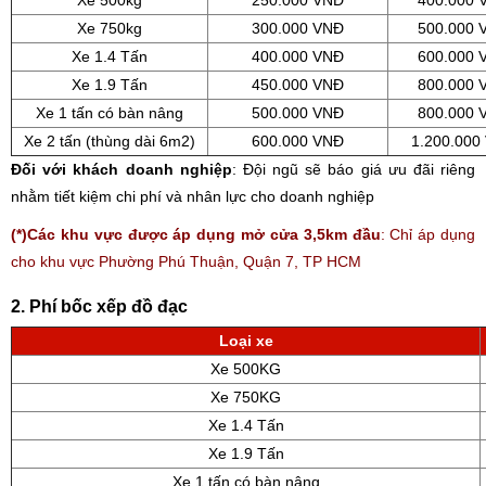
Xe 500kg
250.000 VNĐ
400.000 
Xe 750kg
300.000 VNĐ
500.000 
Xe 1.4 Tấn
400.000 VNĐ
600.000 
Xe 1.9 Tấn
450.000 VNĐ
800.000 
Xe 1 tấn có bàn nâng
500.000 VNĐ
800.000 
Xe 2 tấn (thùng dài 6m2)
600.000 VNĐ
1.200.000
Đối với khách doanh nghiệp
: Đội ngũ sẽ báo giá ưu đãi riêng
nhằm tiết kiệm chi phí và nhân lực cho doanh nghiệp
(*)Các khu vực được áp dụng mở cửa 3,5km đầu
: Chỉ áp dụng
cho khu vực Phường Phú Thuận, Quận 7, TP HCM
2. Phí bốc xếp đồ đạc
Loại xe
Xe 500KG
Xe 750KG
Xe 1.4 Tấn
Xe 1.9 Tấn
Xe 1 tấn có bàn nâng