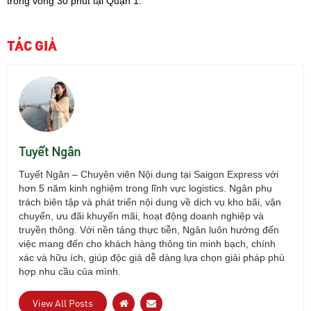
trong vòng 30 phút tại Quận 1.
TÁC GIẢ
Tuyết Ngân
Tuyết Ng
ân
– Chuy
ên viên N
ội dung tại Saigon Express với
h
ơn 5 năm kinh nghi
ệm trong l
ĩnh v
ực logistics. Ng
ân ph
ụ
tr
ách biên t
ập v
à phát tri
ển nội dung về dịch vụ kho b
ãi, v
ận
chuyển,
ưu đ
ãi khuy
ến m
ãi, ho
ạt
đ
ộng doanh nghiệp v
à
truy
ền th
ông. V
ới nền tảng thực tiễn, Ng
ân luôn h
ư
ớng
đ
ến
việc mang
đ
ến cho kh
ách hàng thông tin minh b
ạch, ch
ính
xác và h
ữu
ích, giúp
đ
ộc giả dễ d
àng l
ựa chọn giải ph
áp phù
h
ợp nhu cầu của m
ình.
View All Posts