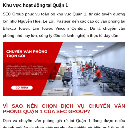
Khu vực hoạt động tại Quận 1
SEC Group phục vụ toàn bộ khu vực Quận 1, từ các tuyến đường
lớn như Nguyễn Huệ, Lê Lợi, Pasteur đến các cao ốc văn phòng tại
Bitexco Tower, Lim Tower, Vincom Center… Dù là chuyển văn
phòng nhỏ hay lớn, công ty đều có kinh nghiệm thực tế dày dặn.
VÌ SAO NÊN CHỌN DỊCH VỤ CHUYỂN VĂN
PHÒNG QUẬN 1 CỦA SEC GROUP?
Dịch vụ chuyển văn phòng giá rẻ tại Quận 1 đang được nhiều
doanh nghiệp tin chọn nhờ sự chuyên nghiệp và hiệu quả thực tế.