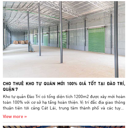
CHO THUÊ KHO TỰ QUẢN MỚI 100% GIÁ TỐT TẠI ĐÀO TRÍ,
QUẬN 7
Kho tự quản Đào Trí có tổng diện tích 1200m2 được xây mới hoàn
toàn 100% với cơ sở hạ tầng hoàn thiện. Vị trí đắc địa giao thông
thuận tiện tới cảng Cát Lái, trung tâm thành phố và các tuyến
đường huyết mạch. Sân bãi rộng rãi cont ra vào 24/24. Có thể tùy
View more »
chỉnh diện tích theo yêu cầu quý khách từ 200 - 400 -600m2.