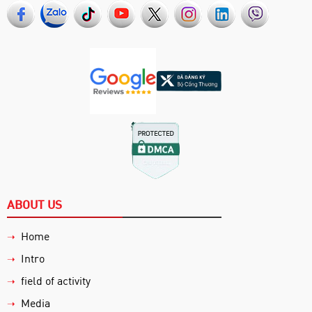
ABOUT US
Home
➝
Intro
➝
field of activity
➝
Media
➝