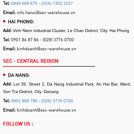
Tel:
0949 668 875
-
(024) 7302 2227
Email:
info.hanoi@sec-warehouse.vn
HAI PHONG:
Add:
Vinh Niem Industrial Cluster, Le Chan District, City. Hai Phong
Tel:
0901 86 87 86 - (028) 3776 0700
Email:
kinhdoanh@sec-warehouse.vn
SEC - CENTRAL REGION
DA NANG:
Add:
Lot 39, Street 2, Da Nang Industrial Park, An Hai Bac Ward,
Son Tra District, City. Danang
Tel:
0901 868 786
-
(028) 3776 0700
Email:
kinhdoanh@sec-warehouse.vn
FOLLOW US :