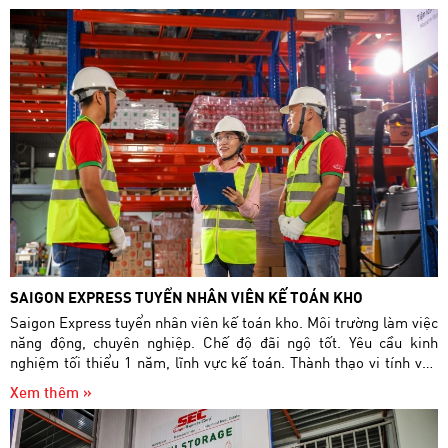
tuyendung.saigonexpress@gmail.com.
SAIGON EXPRESS TUYỂN NHÂN VIÊN KẾ TOÁN KHO
Saigon Express tuyển nhân viên kế toán kho. Môi trường làm việc
năng động, chuyên nghiệp. Chế độ đãi ngộ tốt. Yêu cầu kinh
nghiệm tối thiểu 1 năm, lĩnh vực kế toán. Thành thạo vi tính văn
phòng. Siêng năng, trung thực, cẩn thận, lịch sự. *** MÔ TẢ
Xem thêm »
CÔNG VIỆC Theo dõi nhập – xuất hàng hóa hàng ngày Trực tiếp
tham gia kiểm đếm số lượng hàng nhập/xuất kho cùng thủ kho,
lập phiếu nhập kho/xuất kho và ký tên xác nhận. Phối hợp với thủ