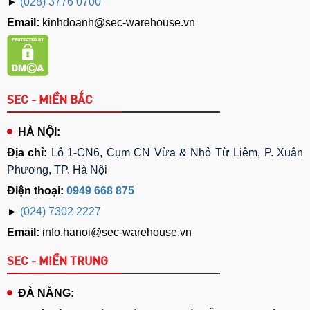
►
(028) 3776 0700
Email:
kinhdoanh@sec-warehouse.vn
SEC - MIỀN BẮC
HÀ NỘI:
Địa chỉ:
Lô 1-CN6, Cụm CN Vừa & Nhỏ Từ Liêm, P. Xuân
Phương, TP. Hà Nội
Điện thoại:
0949 668 875
►
(024) 7302 2227
Email:
info.hanoi@sec-warehouse.vn
SEC - MIỀN TRUNG
ĐÀ NẴNG: