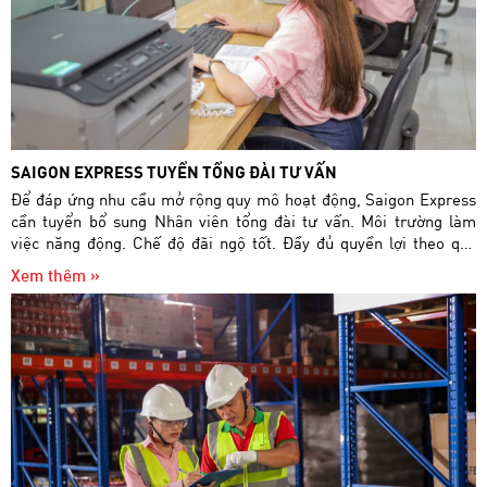
SAIGON EXPRESS TUYỂN TỔNG ĐÀI TƯ VẤN
Để đáp ứng nhu cầu mở rộng quy mô hoạt động, Saigon Express
cần tuyển bổ sung Nhân viên tổng đài tư vấn. Môi trường làm
việc năng động. Chế độ đãi ngộ tốt. Đầy đủ quyền lợi theo quy
định Nhà Nước. Mức lương: 8-12 triệu/tháng theo năng lực và
Xem thêm »
kinh nghiệm.