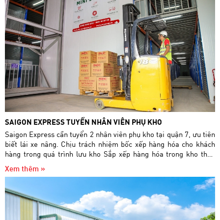
kho nhanh chóng làm các thủ tục trong việc xuất hàng hóa cho
khách hàng. Tham gia công tác kiểm kê định kỳ (hoặc đột xuất),
đối chiếu số liệu nhập xuất của thủ kho và kế toán. Lập báo cáo
tồn kho, báo cáo nhập xuất tồn, báo cáo công nợ cho khách hàng
định kỳ hoặc khi có yêu cầu. Thực hiện các công việc khác theo
sự phân công của cấp trên. *** ỨNG TUYỂN Liên hệ nộp hồ sơ và
phỏng vấn trực tiếp tại: Số 121 Hoàng Quốc Việt, Phường Phú
Thuận, Quận 7, TP.HCM Hoặc gửi CV về địa chỉ
Tuyendung.saigonexpress@gmail.com
SAIGON EXPRESS TUYỂN NHÂN VIÊN PHỤ KHO
Saigon Express cần tuyển 2 nhân viên phụ kho tại quận 7, ưu tiên
biết lái xe nâng. Chịu trách nhiệm bốc xếp hàng hóa cho khách
hàng trong quá trình lưu kho Sắp xếp hàng hóa trong kho theo
chuẩn, luôn đảm bảo kho sạch, đẹp, gọn gàng.
Xem thêm »