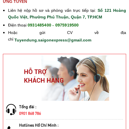
ỨNG TUYỂN
Liên hệ nộp hồ sơ và phỏng vấn trực tiếp tại:
Số 121 Hoàng
Quốc Việt, Phường Phú Thuận, Quận 7, TP.HCM
Điện thoại
0931485400 - 0975919500
Hoặc gửi CV về địa
chỉ
Tuyendung.saigonexpress@gmail.com
Tổng đài :
0901 868 786
Hotlines Hồ Chí Minh :