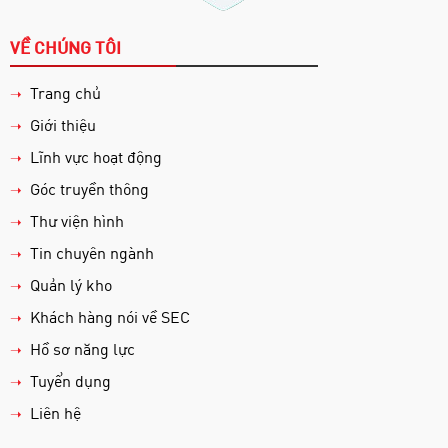
VỀ CHÚNG TÔI
Trang chủ
➝
Giới thiệu
➝
Lĩnh vực hoạt động
➝
Góc truyền thông
➝
Thư viện hình
➝
Tin chuyên ngành
➝
Quản lý kho
➝
Khách hàng nói về SEC
➝
Hồ sơ năng lực
➝
Tuyển dụng
➝
Liên hệ
➝