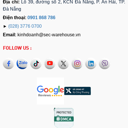
Địa chỉ:
Lô 39, đường số 2, KCN Đà Nẵng, P. An Hải, TP.
Đà Nẵng
Điện thoại:
0901 868 786
►
(028) 3776 0700
Email:
kinhdoanh@sec-warehouse.vn
FOLLOW US :