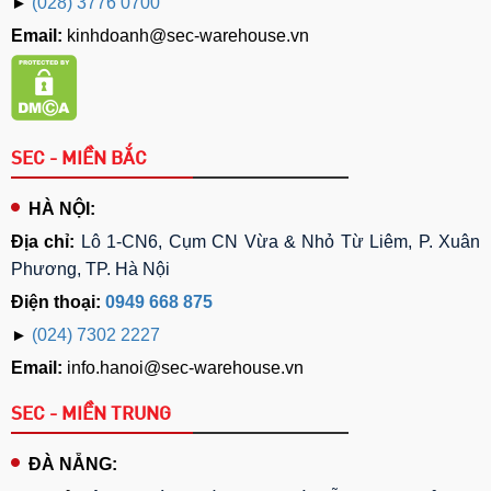
►
(028) 3776 0700
Email:
kinhdoanh@sec-warehouse.vn
SEC - MIỀN BẮC
HÀ NỘI:
Địa chỉ:
Lô 1-CN6, Cụm CN Vừa & Nhỏ Từ Liêm, P. Xuân
Phương, TP. Hà Nội
Điện thoại:
0949 668 875
►
(024) 7302 2227
Email:
info.hanoi@sec-warehouse.vn
SEC - MIỀN TRUNG
ĐÀ NẴNG: