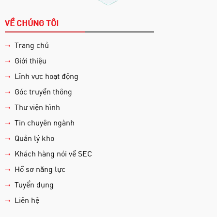
VỀ CHÚNG TÔI
Trang chủ
➝
Giới thiệu
➝
Lĩnh vực hoạt động
➝
Góc truyền thông
➝
Thư viện hình
➝
Tin chuyên ngành
➝
Quản lý kho
➝
Khách hàng nói về SEC
➝
Hồ sơ năng lực
➝
Tuyển dụng
➝
Liên hệ
➝