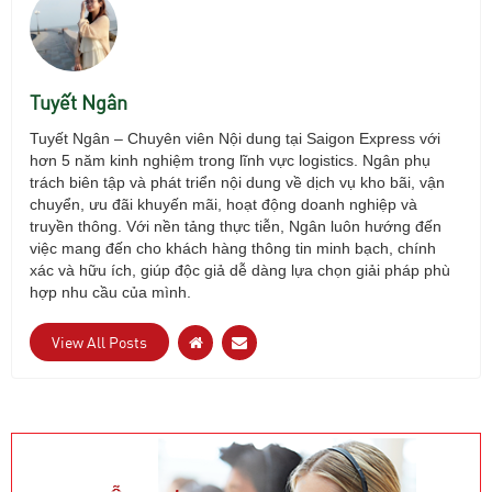
Tuyết Ngân
Tuyết Ng
ân
– Chuy
ên viên N
ội dung tại Saigon Express với
h
ơn 5 năm kinh nghi
ệm trong l
ĩnh v
ực logistics. Ng
ân ph
ụ
tr
ách biên t
ập v
à phát tri
ển nội dung về dịch vụ kho b
ãi, v
ận
chuyển,
ưu đ
ãi khuy
ến m
ãi, ho
ạt
đ
ộng doanh nghiệp v
à
truy
ền th
ông. V
ới nền tảng thực tiễn, Ng
ân luôn h
ư
ớng
đ
ến
việc mang
đ
ến cho kh
ách hàng thông tin minh b
ạch, ch
ính
xác và h
ữu
ích, giúp
đ
ộc giả dễ d
àng l
ựa chọn giải ph
áp phù
h
ợp nhu cầu của m
ình.
View All Posts