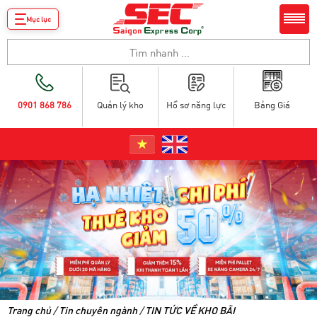
Mục lục
0901 868 786
Quản lý kho
Hồ sơ năng lực
Bảng Giá
Trang chủ
/
Tin chuyên ngành
/
TIN TỨC VỀ KHO BÃI