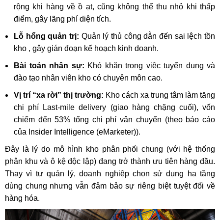
rộng khi hàng về ồ ạt, cũng không thể thu nhỏ khi thấp
điểm, gây lãng phí diện tích.
Lỗ hổng quản trị:
Quản lý thủ công dẫn đến sai lệch tồn
kho , gây gián đoạn kế hoạch kinh doanh.
Bài toán nhân sự:
Khó khăn trong việc tuyển dụng và
đào tạo nhân viên kho có chuyên môn cao.
Vị trí “xa rời” thị trường:
Kho cách xa trung tâm làm tăng
chi phí Last-mile delivery (giao hàng chặng cuối), vốn
chiếm đến 53% tổng chi phí vận chuyển (theo báo cáo
của Insider Intelligence (eMarketer)).
Đây là lý do mô hình kho phân phối chung (với hệ thống
phân khu và ô kệ độc lập) đang trở thành ưu tiên hàng đầu.
Thay vì tự quản lý, doanh nghiệp chọn sử dụng hạ tầng
dùng chung nhưng vẫn đảm bảo sự riêng biệt tuyệt đối về
hàng hóa.