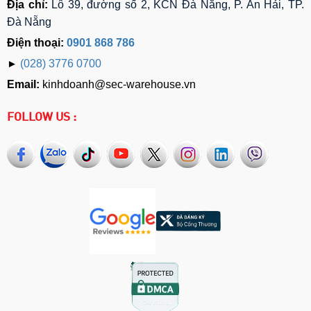
Địa chỉ:
Lô 39, đường số 2, KCN Đà Nẵng, P. An Hải, TP.
Đà Nẵng
Điện thoại:
0901 868 786
►
(028) 3776 0700
Email:
kinhdoanh@sec-warehouse.vn
FOLLOW US :