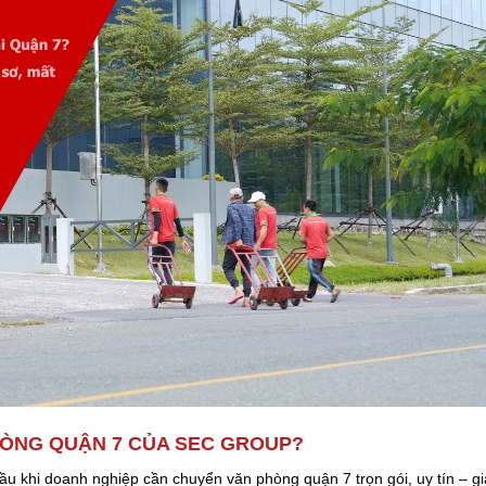
HÒNG QUẬN 7 CỦA SEC GROUP?
ầu khi doanh nghiệp cần chuyển văn phòng quận 7 trọn gói, uy tín – gi