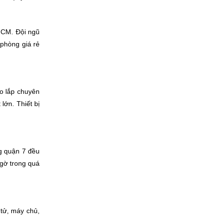
HCM. Đội ngũ
 phòng giá rẻ
áo lắp chuyên
ớn. Thiết bị
g quận 7 đều
ngờ trong quá
n tử, máy chủ,