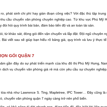
 ro, phát sinh chi phí hay gián đoạn công việc? Với đặc thù tập trun
ó nhu cầu chuyển văn phòng chuyên nghiệp cao. Từ khu vực Phú Mỹ 
 đòi hỏi quy trình bài bản, đảm bảo tiến độ và an toàn tài sản.
, từ khảo sát, đóng gói đến vận chuyển và lắp đặt. Đội ngũ chuyên ngh
 Bài viết sau sẽ giúp bạn hiểu rõ bảng giá, quy trình và lưu ý thực tế
RỌN GÓI QUẬN 7
ăm gần đây do sự phát triển mạnh của khu đô thị Phú Mỹ Hưng, Na
 dịch vụ chuyển văn phòng giá rẻ mà còn yêu cầu sự chuyên nghiệp, 
c tòa nhà như Lawrence S. Ting, Mapletree, IPC Tower… Đây cũng là n
 đó, chuyển văn phòng quận 7 ngày càng trở nên phổ biến.
, có khả năng di dời nhanh gọn, đúng tiến độ, đặc biệt khi liên quan