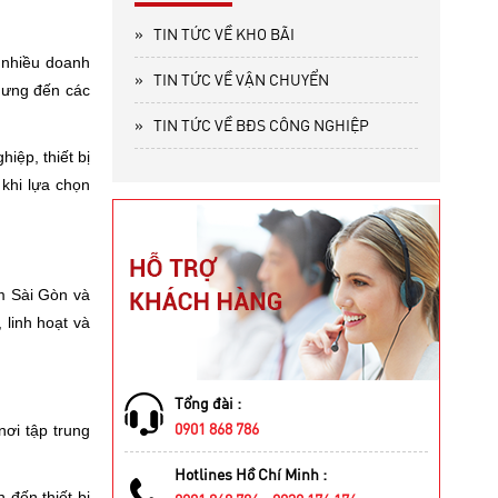
»
TIN TỨC VỀ KHO BÃI
g nhiều doanh
»
TIN TỨC VỀ VẬN CHUYỂN
Hưng đến các
»
TIN TỨC VỀ BĐS CÔNG NGHIỆP
iệp, thiết bị
 khi lựa chọn
m Sài Gòn và
linh hoạt và
Tổng đài :
0901 868 786
ơi tập trung
Hotlines Hồ Chí Minh :
 đến thiết bị