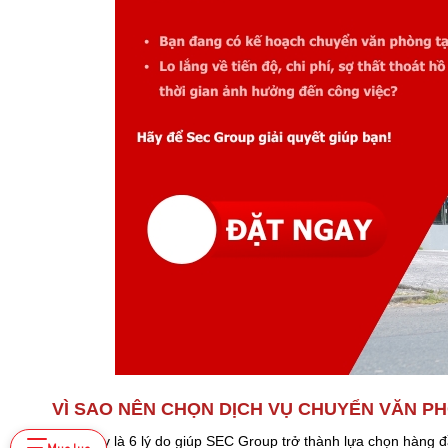
VÌ SAO NÊN CHỌN DỊCH VỤ CHUYỂN VĂN P
Dưới đây là 6 lý do giúp SEC Group trở thành lựa chọn hàng đ
Mục lục