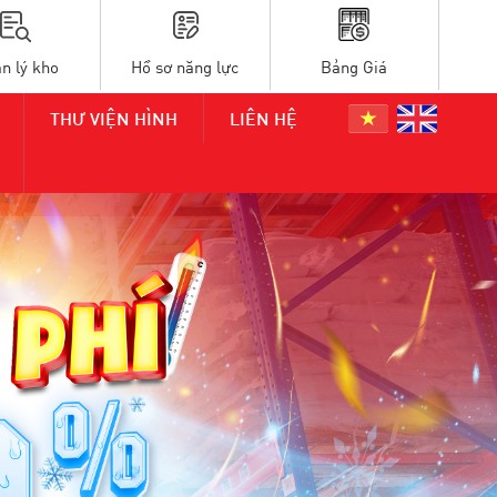
n lý kho
Hồ sơ năng lực
Bảng Giá
THƯ VIỆN HÌNH
LIÊN HỆ