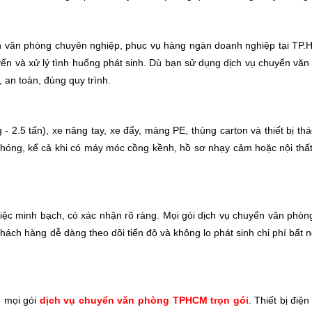
n văn phòng chuyên nghiệp, phục vụ hàng ngàn doanh nghiệp tại TP.
yển và xử lý tình huống phát sinh. Dù bạn sử dụng dịch vụ chuyển văn
 an toàn, đúng quy trình.
 - 2.5 tấn), xe nâng tay, xe đẩy, màng PE, thùng carton và thiết bị th
óng, kể cả khi có máy móc cồng kềnh, hồ sơ nhạy cảm hoặc nội thất l
iệc minh bạch, có xác nhận rõ ràng. Mọi gói dịch vụ chuyển văn phòn
, khách hàng dễ dàng theo dõi tiến độ và không lo phát sinh chi phí bất 
o mọi gói
dịch vụ chuyển văn phòng TPHCM trọn gói
. Thiết bị điệ