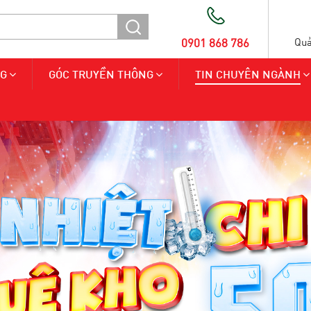
0901 868 786
Quả
NG
GÓC TRUYỀN THÔNG
TIN CHUYÊN NGÀNH