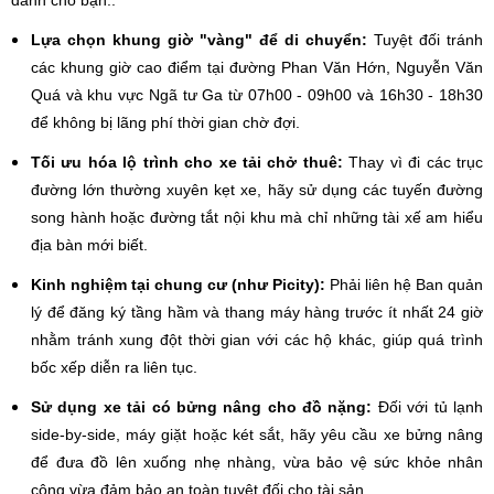
dành cho bạn:.
Lựa chọn khung giờ "vàng" để di chuyển:
Tuyệt đối tránh
các khung giờ cao điểm tại đường Phan Văn Hớn, Nguyễn Văn
Quá và khu vực Ngã tư Ga từ 07h00 - 09h00 và 16h30 - 18h30
để không bị lãng phí thời gian chờ đợi.
Tối ưu hóa lộ trình cho xe tải chở thuê:
Thay vì đi các trục
đường lớn thường xuyên kẹt xe, hãy sử dụng các tuyến đường
song hành hoặc đường tắt nội khu mà chỉ những tài xế am hiểu
địa bàn mới biết.
Kinh nghiệm tại chung cư (như Picity):
Phải liên hệ Ban quản
lý để đăng ký tầng hầm và thang máy hàng trước ít nhất 24 giờ
nhằm tránh xung đột thời gian với các hộ khác, giúp quá trình
bốc xếp diễn ra liên tục.
Sử dụng xe tải có bửng nâng cho đồ nặng:
Đối với tủ lạnh
side-by-side, máy giặt hoặc két sắt, hãy yêu cầu xe bửng nâng
để đưa đồ lên xuống nhẹ nhàng, vừa bảo vệ sức khỏe nhân
công vừa đảm bảo an toàn tuyệt đối cho tài sản.