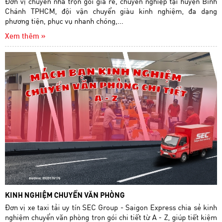
Đơn vị chuyển nhà trọn gói giá rẻ, chuyên nghiệp tại huyện Bình
Chánh TPHCM, đội vận chuyển giàu kinh nghiệm, đa dạng
phương tiện, phục vụ nhanh chóng,...
Xem thêm »
KINH NGHIỆM CHUYỂN VĂN PHÒNG
Đơn vị xe taxi tải uy tín SEC Group - Saigon Express chia sẻ kinh
nghiệm chuyển văn phòng trọn gói chi tiết từ A - Z, giúp tiết kiệm