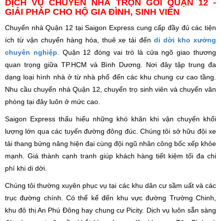
DỊCH VỤ CHUYỂN NHÀ TRỌN GÓI QUẬN 12 -
GIẢI PHÁP CHO HỘ GIA ĐÌNH, SINH VIÊN
Chuyển nhà Quận 12 tại Saigon Express cung cấp đầy đủ các tiện
ích từ vận chuyển hàng hóa, thuê xe tải đến
di dời kho xưởng
chuyên nghiệp
.
Quận 12 đóng vai trò là cửa ngõ giao thương
quan trọng giữa TP.HCM và Bình Dương. Nơi đây tập trung đa
dạng loại hình nhà ở từ nhà phố đến các khu chung cư cao tầng.
Nhu cầu chuyển nhà Quận 12, chuyển trọ sinh viên và chuyển văn
phòng tại đây luôn ở mức cao.
Saigon Express thấu hiểu những khó khăn khi vận chuyển khối
lượng lớn qua các tuyến đường đông đúc. Chúng tôi sở hữu đội xe
tải thang bửng nâng hiện đại cùng đội ngũ nhân công bốc xếp khỏe
mạnh. Giá thành cạnh tranh giúp khách hàng tiết kiệm tối đa chi
phí khi di dời.
Chúng tôi thường xuyên phục vụ tại các khu dân cư sầm uất và các
trục đường chính. Có thể kể đến khu vực đường Trường Chinh,
khu đô thị An Phú Đông hay chung cư Picity. Dịch vụ luôn sẵn sàng