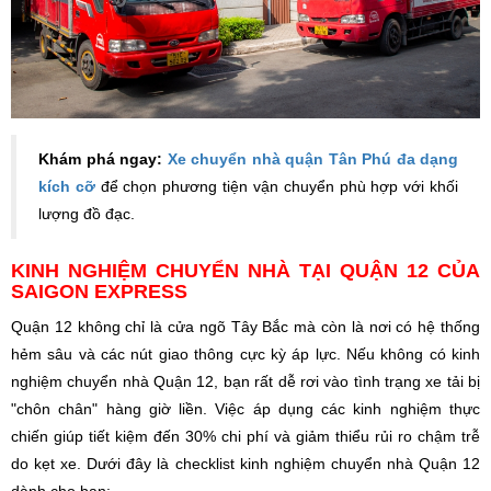
Khám phá ngay:
Xe chuyển nhà quận Tân Phú đa dạng
kích cỡ
để chọn phương tiện vận chuyển phù hợp với khối
lượng đồ đạc.
KINH NGHIỆM CHUYỂN NHÀ TẠI QUẬN 12 CỦA
SAIGON EXPRESS
Quận 12 không chỉ là cửa ngõ Tây Bắc mà còn là nơi có hệ thống
hẻm sâu và các nút giao thông cực kỳ áp lực. Nếu không có kinh
nghiệm chuyển nhà Quận 12, bạn rất dễ rơi vào tình trạng xe tải bị
"chôn chân" hàng giờ liền. Việc áp dụng các kinh nghiệm thực
chiến giúp tiết kiệm đến 30% chi phí và giảm thiểu rủi ro chậm trễ
do kẹt xe.
Dưới đây là checklist kinh nghiệm chuyển nhà Quận 12