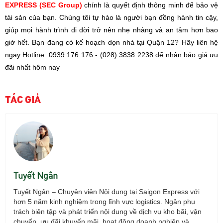
EXPRESS (SEC Group)
chính là quyết định thông minh để bảo vệ
tài sản của bạn. Chúng tôi tự hào là người bạn đồng hành tin cậy,
giúp mọi hành trình di dời trở nên nhẹ nhàng và an tâm hơn bao
giờ hết.
Bạn đang có kế hoạch dọn nhà tại Quận 12? Hãy liên hệ
ngay Hotline: 0939 176 176 - (028) 3838 2238 để nhận báo giá ưu
đãi nhất hôm nay
TÁC GIẢ
Tuyết Ngân
Tuyết Ng
ân
– Chuy
ên viên N
ội dung tại Saigon Express với
h
ơn 5 năm kinh nghi
ệm trong l
ĩnh v
ực logistics. Ng
ân ph
ụ
tr
ách biên t
ập v
à phát tri
ển nội dung về dịch vụ kho b
ãi, v
ận
chuyển,
ưu đ
ãi khuy
ến m
ãi, ho
ạt
đ
ộng doanh nghiệp v
à