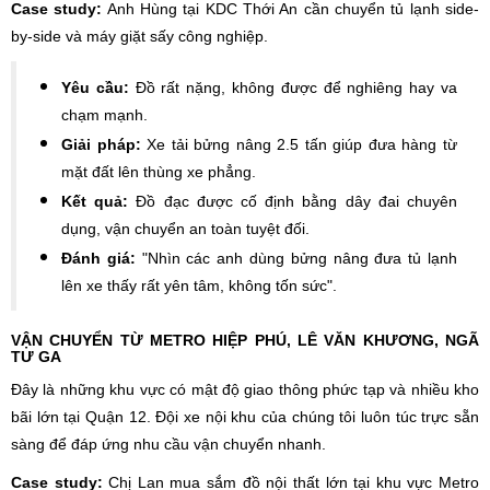
Case study:
Anh Hùng tại KDC Thới An cần chuyển tủ lạnh side-
by-side và máy giặt sấy công nghiệp.
Yêu cầu:
Đồ rất nặng, không được để nghiêng hay va
chạm mạnh.
Giải pháp:
Xe tải bửng nâng 2.5 tấn giúp đưa hàng từ
mặt đất lên thùng xe phẳng.
Kết quả:
Đồ đạc được cố định bằng dây đai chuyên
dụng, vận chuyển an toàn tuyệt đối.
Đánh giá:
"Nhìn các anh dùng bửng nâng đưa tủ lạnh
lên xe thấy rất yên tâm, không tốn sức".
VẬN CHUYỂN TỪ METRO HIỆP PHÚ, LÊ VĂN KHƯƠNG, NGÃ
TƯ GA
Đây là những khu vực có mật độ giao thông phức tạp và nhiều kho
bãi lớn tại Quận 12. Đội xe nội khu của chúng tôi luôn túc trực sẵn
sàng để đáp ứng nhu cầu vận chuyển nhanh.
Case study:
Chị Lan mua sắm đồ nội thất lớn tại khu vực Metro