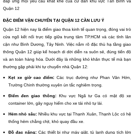
đáp ứng mọi yêu cầu khắt khe của cư dân khu vực Tân Bình và
Quận 12
ĐẶC ĐIỂM VẬN CHUYỂN TẠI QUẬN 12 CẦN LƯU Ý
Quận 12 hiện nay là điểm giao thoa kinh tế quan trọng, đóng vai trò
cửa ngõ kết nối trực tiếp giữa trung tâm TP.HCM và các tỉnh lân
cận như Bình Dương, Tây Ninh. Việc nắm rõ đặc thù hạ tầng giao
thông Quận 12 giúp kế hoạch di dời diễn ra suôn sẻ, đúng tiến độ
và an toàn hàng hóa. Dưới đây là những khó khăn thực tế mà bạn
thường gặp phải khi tự chuyển nhà Quận 12:
Kẹt xe giờ cao điểm:
Các trục đường như Phan Văn Hớn,
Trường Chinh thường xuyên ùn tắc nghiêm trọng.
Điểm đen giao thông:
Khu vực Ngã tư Ga có mật độ xe
container lớn, gây nguy hiểm cho xe tải nhỏ tự lái.
Hẻm nhỏ sâu:
Nhiều khu vực tại Thạnh Xuân, Thạnh Lộc có hệ
thống hẻm chằng chịt, khó quay đầu xe.
Đồ đạc nặng:
Các thiết bị như máy giặt, tủ lạnh dung tích lớn