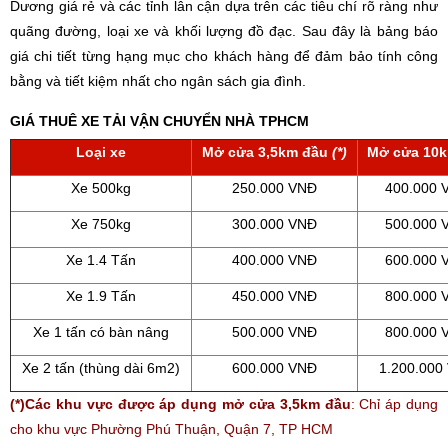
Dương giá rẻ và các tỉnh lân cận dựa trên các tiêu chí rõ ràng như
quãng đường, loại xe và khối lượng đồ đạc. Sau đây là bảng báo
giá chi tiết từng hạng mục cho khách hàng để đảm bảo tính công
bằng và tiết kiệm nhất cho ngân sách gia đình.
GIÁ THUÊ XE TẢI VẬN CHUYỂN NHÀ TPHCM
Loại xe
Mở cửa 3,5km đầu
(*)
Mở cửa 10k
Xe 500kg
250.000 VNĐ
400.000 
Xe 750kg
300.000 VNĐ
500.000 
Xe 1.4 Tấn
400.000 VNĐ
600.000 
Xe 1.9 Tấn
450.000 VNĐ
800.000 
Xe 1 tấn có bàn nâng
500.000 VNĐ
800.000 
Xe 2 tấn (thùng dài 6m2)
600.000 VNĐ
1.200.000
(*)Các khu vực được áp dụng mở cửa 3,5km đầu
: Chỉ áp dụng
cho khu vực Phường Phú Thuận, Quận 7, TP HCM