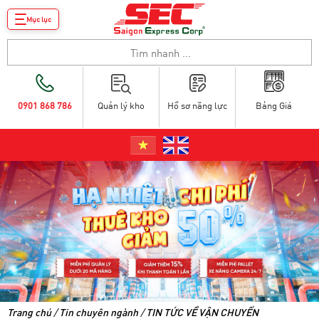
Mục lục
0901 868 786
Quản lý kho
Hồ sơ năng lực
Bảng Giá
Trang chủ
/
Tin chuyên ngành
/
TIN TỨC VỀ VẬN CHUYỂN