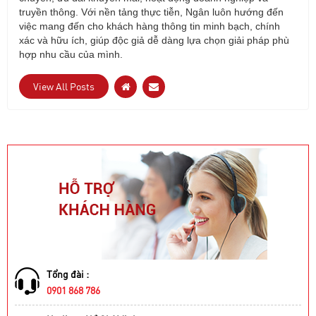
truy
ền th
ông. V
ới nền tảng thực tiễn, Ng
ân luôn h
ư
ớng
đ
ến
việc mang
đ
ến cho kh
ách hàng thông tin minh b
ạch, ch
ính
xác và h
ữu
ích, giúp
đ
ộc giả dễ d
àng l
ựa chọn giải ph
áp phù
h
ợp nhu cầu của m
ình.
View All Posts
Tổng đài :
0901 868 786