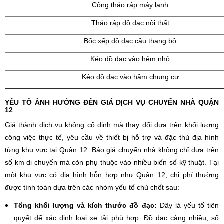
Công tháo ráp máy lạnh
Tháo ráp đồ đạc nội thất
Bốc xếp đồ đạc cầu thang bộ
Kéo đồ đạc vào hẻm nhỏ
Kéo đồ đạc vào hầm chung cư
YẾU TỐ ẢNH HƯỞNG ĐẾN GIÁ DỊCH VỤ CHUYỂN NHÀ QUẬN
12
Giá thành dịch vụ không cố định mà thay đổi dựa trên khối lượng
công việc thực tế, yêu cầu về thiết bị hỗ trợ và đặc thù địa hình
từng khu vực tại Quận 12. Báo giá chuyển nhà không chỉ dựa trên
số km di chuyển mà còn phụ thuộc vào nhiều biến số kỹ thuật. Tại
một khu vực có địa hình hỗn hợp như Quận 12, chi phí thường
được tính toán dựa trên các nhóm yếu tố chủ chốt sau:
Tổng khối lượng và kích thước đồ đạc:
Đây là yếu tố tiên
quyết để xác định loại xe tải phù hợp. Đồ đạc càng nhiều, số