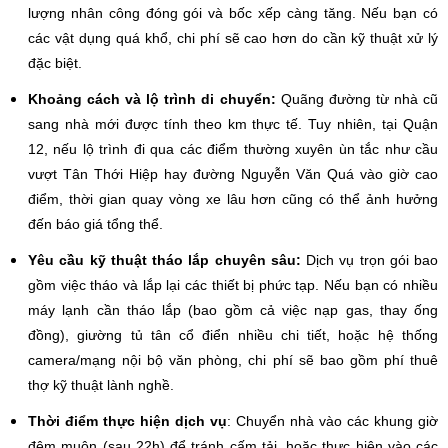
lượng nhân công đóng gói và bốc xếp càng tăng. Nếu bạn có
các vật dụng quá khổ, chi phí sẽ cao hơn do cần kỹ thuật xử lý
đặc biệt.
Khoảng cách và lộ trình di chuyển:
Quãng đường từ nhà cũ
sang nhà mới được tính theo km thực tế. Tuy nhiên, tại Quận
12, nếu lộ trình đi qua các điểm thường xuyên ùn tắc như cầu
vượt Tân Thới Hiệp hay đường Nguyễn Văn Quá vào giờ cao
điểm, thời gian quay vòng xe lâu hơn cũng có thể ảnh hưởng
đến báo giá tổng thể.
Yêu cầu kỹ thuật tháo lắp chuyên sâu:
Dịch vụ trọn gói bao
gồm việc tháo và lắp lại các thiết bị phức tạp. Nếu bạn có nhiều
máy lạnh cần tháo lắp (bao gồm cả việc nạp gas, thay ống
đồng), giường tủ tân cổ điển nhiều chi tiết, hoặc hệ thống
camera/mạng nội bộ văn phòng, chi phí sẽ bao gồm phí thuê
thợ kỹ thuật lành nghề.
Thời điểm thực hiện dịch vụ
: Chuyển nhà vào các khung giờ
đêm muộn (sau 22h) để tránh cấm tải, hoặc thực hiện vào các