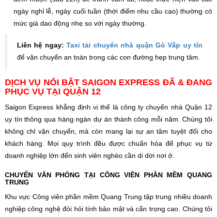
ngày nghỉ lễ, ngày cuối tuần (thời điểm nhu cầu cao) thường có
mức giá dao động nhẹ so với ngày thường.
​Liên hệ ngay:
Taxi tải chuyển nhà quận Gò Vấp uy tín
để vận chuyển an toàn trong các con đường hẹp trung tâm.
DỊCH VỤ NỔI BẬT SAIGON EXPRESS ĐÃ & ĐANG
PHỤC VỤ TẠI QUẬN 12
Saigon Express khẳng định vị thế là công ty chuyển nhà Quận 12
uy tín thông qua hàng ngàn dự án thành công mỗi năm. Chúng tôi
không chỉ vận chuyển, mà còn mang lại sự an tâm tuyệt đối cho
khách hàng. Mọi quy trình đều được chuẩn hóa để phục vụ từ
doanh nghiệp lớn đến sinh viên nghèo cần di dời nơi ở.
CHUYỂN VĂN PHÒNG TẠI CÔNG VIÊN PHẦN MỀM QUANG
TRUNG
Khu vực Công viên phần mềm Quang Trung tập trung nhiều doanh
nghiệp công nghệ đòi hỏi tính bảo mật và cẩn trọng cao. Chúng tôi