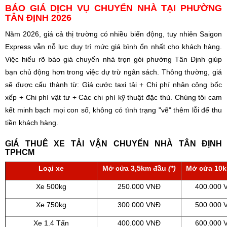
BÁO GIÁ DỊCH VỤ CHUYỂN NHÀ TẠI PHƯỜNG
TÂN ĐỊNH 2026
Năm 2026, giá cả thị trường có nhiều biến động, tuy nhiên Saigon
Express vẫn nỗ lực duy trì mức giá bình ổn nhất cho khách hàng.
Việc hiểu rõ báo giá chuyển nhà trọn gói phường Tân Định giúp
bạn chủ động hơn trong việc dự trừ ngân sách. Thông thường, giá
sẽ được cấu thành từ: Giá cước taxi tải + Chi phí nhân công bốc
xếp + Chi phí vật tư + Các chi phí kỹ thuật đặc thù. Chúng tôi cam
kết minh bạch mọi con số, không có tình trạng "vẽ" thêm lỗi để thu
tiền khách hàng.
GIÁ THUÊ XE TẢI VẬN CHUYỂN NHÀ TÂN ĐỊNH
TPHCM
Loại xe
Mở cửa 3,5km đầu
(*)
Mở cửa 10k
Xe 500kg
250.000 VNĐ
400.000 
Xe 750kg
300.000 VNĐ
500.000 
Xe 1.4 Tấn
400.000 VNĐ
600.000 