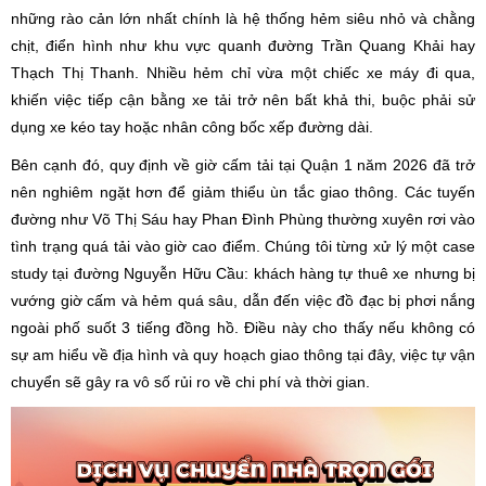
những rào cản lớn nhất chính là hệ thống hẻm siêu nhỏ và chằng
chịt, điển hình như khu vực quanh đường Trần Quang Khải hay
Thạch Thị Thanh. Nhiều hẻm chỉ vừa một chiếc xe máy đi qua,
khiến việc tiếp cận bằng xe tải trở nên bất khả thi, buộc phải sử
dụng xe kéo tay hoặc nhân công bốc xếp đường dài.
Bên cạnh đó, quy định về giờ cấm tải tại Quận 1 năm 2026 đã trở
nên nghiêm ngặt hơn để giảm thiểu ùn tắc giao thông. Các tuyến
đường như Võ Thị Sáu hay Phan Đình Phùng thường xuyên rơi vào
tình trạng quá tải vào giờ cao điểm. Chúng tôi từng xử lý một case
study tại đường Nguyễn Hữu Cầu: khách hàng tự thuê xe nhưng bị
vướng giờ cấm và hẻm quá sâu, dẫn đến việc đồ đạc bị phơi nắng
ngoài phố suốt 3 tiếng đồng hồ. Điều này cho thấy nếu không có
sự am hiểu về địa hình và quy hoạch giao thông tại đây, việc tự vận
chuyển sẽ gây ra vô số rủi ro về chi phí và thời gian.