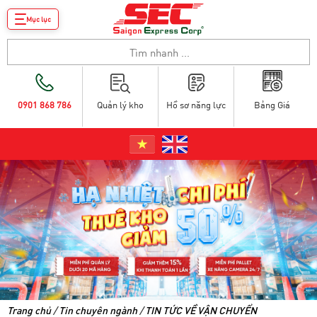
Mục lục
0901 868 786
Quản lý kho
Hồ sơ năng lực
Bảng Giá
Trang chủ
/
Tin chuyên ngành
/
TIN TỨC VỀ VẬN CHUYỂN