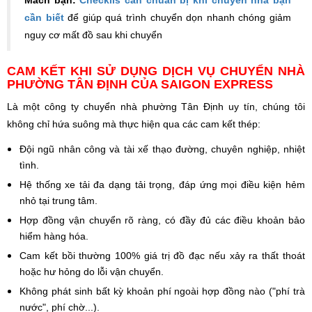
Mách bạn:
Checklis cần chuẩn bị khi chuyển nhà bạn
cần biết
để giúp quá trình chuyển dọn nhanh chóng giảm
nguy cơ mất đồ sau khi chuyển
CAM KẾT KHI SỬ DỤNG DỊCH VỤ CHUYỂN NHÀ
PHƯỜNG TÂN ĐỊNH CỦA SAIGON EXPRESS
Là một công ty chuyển nhà phường Tân Định uy tín, chúng tôi
không chỉ hứa suông mà thực hiện qua các cam kết thép:
Đội ngũ nhân công và tài xế thạo đường, chuyên nghiệp, nhiệt
tình.
Hệ thống xe tải đa dạng tải trọng, đáp ứng mọi điều kiện hẻm
nhỏ tại trung tâm.
Hợp đồng vận chuyển rõ ràng, có đầy đủ các điều khoản bảo
hiểm hàng hóa.
Cam kết bồi thường 100% giá trị đồ đạc nếu xảy ra thất thoát
hoặc hư hỏng do lỗi vận chuyển.
Không phát sinh bất kỳ khoản phí ngoài hợp đồng nào ("phí trà
nước", phí chờ...).