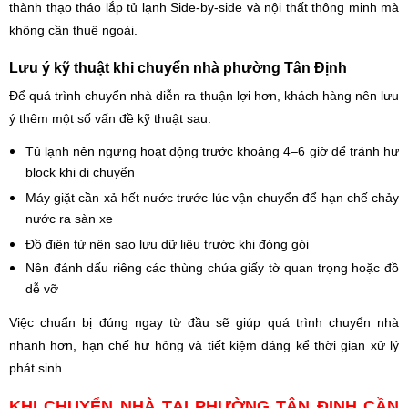
thành thạo tháo lắp tủ lạnh Side-by-side và nội thất thông minh mà
không cần thuê ngoài.
Lưu ý kỹ thuật khi chuyển nhà phường Tân Định
Để quá trình chuyển nhà diễn ra thuận lợi hơn, khách hàng nên lưu
ý thêm một số vấn đề kỹ thuật sau:
Tủ lạnh nên ngưng hoạt động trước khoảng 4–6 giờ để tránh hư
block khi di chuyển
Máy giặt cần xả hết nước trước lúc vận chuyển để hạn chế chảy
nước ra sàn xe
Đồ điện tử nên sao lưu dữ liệu trước khi đóng gói
Nên đánh dấu riêng các thùng chứa giấy tờ quan trọng hoặc đồ
dễ vỡ
Việc chuẩn bị đúng ngay từ đầu sẽ giúp quá trình chuyển nhà
nhanh hơn, hạn chế hư hỏng và tiết kiệm đáng kể thời gian xử lý
phát sinh.
KHI CHUYỂN NHÀ TẠI PHƯỜNG TÂN ĐỊNH CẦN