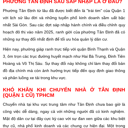
PHƯỜNG TÂN ĐỊNH SAU SÁP NHẬP LÀ Ở ĐÂU?
Phường Tân Định từ lâu đã được biết đến là "trái tim" của Quận 1
với lịch sử lâu đời và những tuyến phố kinh doanh sầm uất bậc
nhất Sài Gòn. Sau các đợt sáp nhập hành chính và điều chỉnh quy
hoạch đô thị vào năm 2025, ranh giới của phường Tân Định đã có
những sự thay đổi nhất định để tối ưu hóa quản lý dân cư.
Hiện nay, phường giáp ranh trực tiếp với quận Bình Thạnh và Quận
3, ôm trọn các trục đường huyết mạch như Hai Bà Trưng, Đinh Tiên
Hoàng và Võ Thị Sáu. Sự thay đổi này không chỉ làm thay đổi bản
đồ địa chính mà còn ảnh hưởng trực tiếp đến quy định giao thông
và phân luồng xe tải trong khu vực.
KHÓ KHĂN KHI CHUYỂN NHÀ Ở TÂN ĐỊNH
(QUẬN 1 CŨ) TPHCM
Chuyển nhà tại khu vực trung tâm như Tân Định chưa bao giờ là
công việc dễ dàng, ngay cả với những người đã có kinh nghiệm.
Mật độ dân cư tại đây cực kỳ cao với sự đan xen giữa các khu biệt
thự cũ, nhà phố kinh doanh và các chung cư hiện đại. Một trong