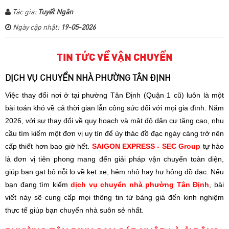
Tác giả:
Tuyết Ngân
Ngày cập nhật:
19-05-2026
TIN TỨC VỀ VẬN CHUYỂN
DỊCH VỤ CHUYỂN NHÀ PHƯỜNG TÂN ĐỊNH
Việc thay đổi nơi ở tại phường Tân Định (Quận 1 cũ) luôn là một
bài toán khó về cả thời gian lẫn công sức đối với mọi gia đình. Năm
2026, với sự thay đổi về quy hoạch và mật độ dân cư tăng cao, nhu
cầu tìm kiếm một đơn vị uy tín để ủy thác đồ đạc ngày càng trở nên
cấp thiết hơn bao giờ hết.
SAIGON EXPRESS - SEC Group
tự hào
là đơn vị tiên phong mang đến giải pháp vận chuyển toàn diện,
giúp bạn gạt bỏ nỗi lo về kẹt xe, hẻm nhỏ hay hư hỏng đồ đạc.
Nếu
bạn đang tìm kiếm
dịch vụ chuyển nhà phường Tân Định
, bài
viết này sẽ cung cấp mọi thông tin từ bảng giá đến kinh nghiệm
thực tế giúp bạn chuyển nhà suôn sẻ nhất.