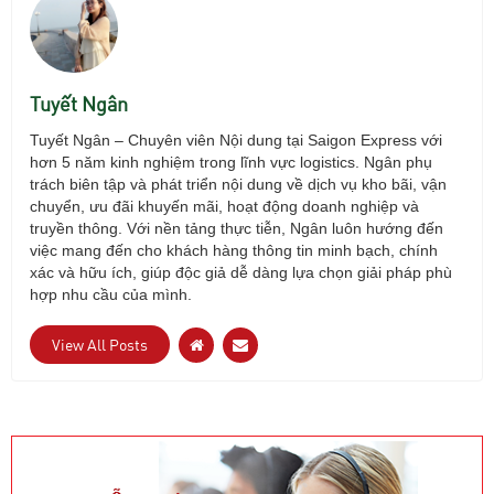
Tuyết Ngân
Tuyết Ng
ân
– Chuy
ên viên N
ội dung tại Saigon Express với
h
ơn 5 năm kinh nghi
ệm trong l
ĩnh v
ực logistics. Ng
ân ph
ụ
tr
ách biên t
ập v
à phát tri
ển nội dung về dịch vụ kho b
ãi, v
ận
chuyển,
ưu đ
ãi khuy
ến m
ãi, ho
ạt
đ
ộng doanh nghiệp v
à
truy
ền th
ông. V
ới nền tảng thực tiễn, Ng
ân luôn h
ư
ớng
đ
ến
việc mang
đ
ến cho kh
ách hàng thông tin minh b
ạch, ch
ính
xác và h
ữu
ích, giúp
đ
ộc giả dễ d
àng l
ựa chọn giải ph
áp phù
h
ợp nhu cầu của m
ình.
View All Posts