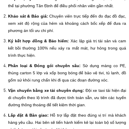
thể tại phường Tân Định để điều phối nhân viên gần nhất.
Khảo sát & Báo giá:
Chuyên viên trực tiếp đến đo đạc đồ đạc,
xem xét độ rộng của hẻm và khoảng cách bốc xếp để đưa ra
phương án tối ưu chi phí.
Ký kết hợp đồng & Bảo hiểm:
Xác lập giá trị tài sản và cam
kết bồi thường 100% nếu xảy ra mất mát, hư hỏng trong quá
trình thực hiện.
Phân loại & Đóng gói chuyên sâu:
Sử dụng màng co PE,
thùng carton 5 lớp và xốp bong bóng để bảo vệ tivi, tủ lạnh, đồ
gốm sứ khỏi rung chấn khi đi qua các đoạn đường xóc.
Vận chuyển bằng xe tải chuyên dụng:
Đội xe taxi tải hiện đại
di chuyển theo lộ trình đã được tính toán sẵn, ưu tiên các tuyến
đường thông thoáng để tiết kiệm thời gian.
Lắp đặt & Bàn giao:
Hỗ trợ lắp đặt theo đúng vị trí mà khách
hàng yêu cầu. Hai bên sẽ tiến hành kiểm kê lại toàn bộ số lượng