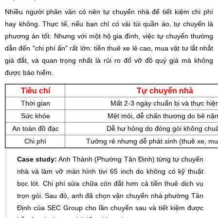
Nhiều người phân vân có nên tự chuyển nhà để tiết kiệm chi phí
hay không. Thực tế, nếu bạn chỉ có vài túi quần áo, tự chuyển là
phương án tốt. Nhưng với một hộ gia đình, việc tự chuyển thường
dẫn đến "chi phí ẩn" rất lớn: tiền thuê xe lẻ cao, mua vật tư lắt nhắt
giá đắt, và quan trọng nhất là rủi ro đổ vỡ đồ quý giá mà không
được bảo hiểm.
Tiêu chí
Tự chuyển nhà
Thời gian
Mất 2-3 ngày chuẩn bị và thực hiệ
Sức khỏe
Mệt mỏi, dễ chấn thương do bê nặ
An toàn đồ đạc
Dễ hư hỏng do đóng gói không chu
Chi phí
Tưởng rẻ nhưng dễ phát sinh (thuê xe, mu
Case study:
Anh Thành (Phường Tân Định) từng tự chuyển
nhà và làm vỡ màn hình tivi 65 inch do không có kỹ thuật
bọc lót. Chi phí sửa chữa còn đắt hơn cả tiền thuê dịch vụ
trọn gói. Sau đó, anh đã chọn vận chuyển nhà phường Tân
Định của SEC Group cho lần chuyển sau và tiết kiệm được