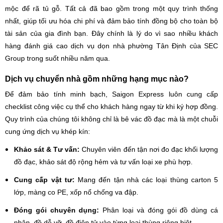
mộc để rã tủ gỗ. Tất cả đã bao gồm trong một quy trình thống
nhất, giúp tối ưu hóa chi phí và đảm bảo tính đồng bộ cho toàn bộ
tài sản của gia đình bạn. Đây chính là lý do vì sao nhiều khách
hàng đánh giá cao dịch vụ dọn nhà phường Tân Định của SEC
Group trong suốt nhiều năm qua.
Dịch vụ chuyển nhà gồm những hạng mục nào?
Để đảm bảo tính minh bạch, Saigon Express luôn cung cấp
checklist công việc cụ thể cho khách hàng ngay từ khi ký hợp đồng.
Quy trình của chúng tôi không chỉ là bê vác đồ đạc mà là một chuỗi
cung ứng dịch vụ khép kín:
Khảo sát & Tư vấn:
Chuyên viên đến tận nơi đo đạc khối lượng
đồ đạc, khảo sát độ rộng hẻm và tư vấn loại xe phù hợp.
Cung cấp vật tư:
Mang đến tận nhà các loại thùng carton 5
lớp, màng co PE, xốp nổ chống va đập.
Đóng gói chuyên dụng:
Phân loại và đóng gói đồ dùng cá
nhân, đồ dễ vỡ, đồ điện tử vào từng loại thùng riêng biệt.