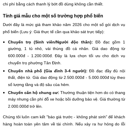
chi phí bằng cách thanh lý bớt đồ dùng không cần thiết.
Tính giá mẫu cho một số trường hợp phổ biến
Dưới đây là mức giá tham khảo năm 2026 cho một số gói dịch vụ
phổ biến (Lưu ý: Giá thực tế cần qua khảo sát trực tiếp):
Chuyển trọ (Sinh viên/Người độc thân):
Đồ đạc gồm 1
giường, 1 tủ nhỏ, vài thùng đồ cá nhân. Giá dao động từ
600.000đ - 1.200.000đ. Đây là lựa chọn tối ưu cho dịch vụ
chuyển trọ phường Tân Định.
Chuyển nhà phố (Gia đình 3-4 người):
Đồ đạc đầy đủ nội
thất, điện tử. Giá dao động từ 2.500.000đ - 5.000.000đ tùy theo
số lượng tầng và độ sâu của hẻm.
Chuyển căn hộ chung cư:
Thường thuận tiện hơn do có thang
máy nhưng cần phí đỗ xe hoặc bồi dưỡng bảo vệ. Giá thường từ
2.000.000đ trở lên.
Chúng tôi luôn cam kết "báo giá trước - không phát sinh" để khách
hàng hoàn toàn yên tâm về tài chính. Nếu xảy ra hư hỏng do lỗi