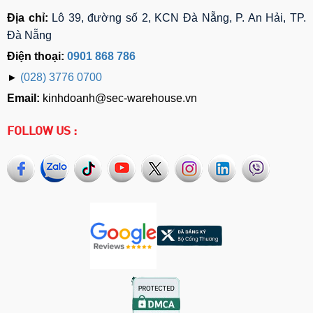
Địa chỉ:
Lô 39, đường số 2, KCN Đà Nẵng, P. An Hải, TP.
Đà Nẵng
Điện thoại:
0901 868 786
►
(028) 3776 0700
Email:
kinhdoanh@sec-warehouse.vn
FOLLOW US :