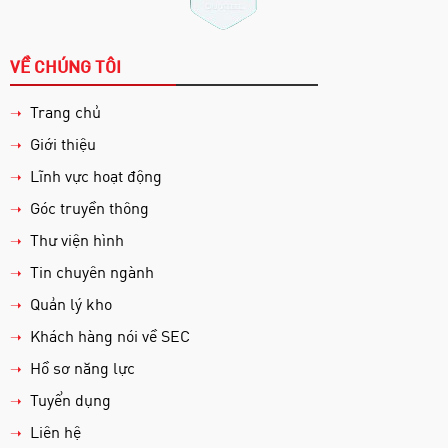
VỀ CHÚNG TÔI
Trang chủ
➝
Giới thiệu
➝
Lĩnh vực hoạt động
➝
Góc truyền thông
➝
Thư viện hình
➝
Tin chuyên ngành
➝
Quản lý kho
➝
Khách hàng nói về SEC
➝
Hồ sơ năng lực
➝
Tuyển dụng
➝
Liên hệ
➝