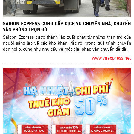
SAIGON EXPRESS CUNG CẤP DỊCH VỤ CHUYỂN NHÀ, CHUYỂN
VĂN PHÒNG TRỌN GÓI
Saigon Express được thành lập xuất phát từ những trăn trở của
người sáng lập về các khó khăn, rắc rối trong quá trình chuyển
dọn nơi ở, cũng như nhu cầu về một giải pháp vận chuyển dễ dàng
hơn, nhanh gọn, an toàn và tiết kiệm chi phí.
www.vnexpress.net