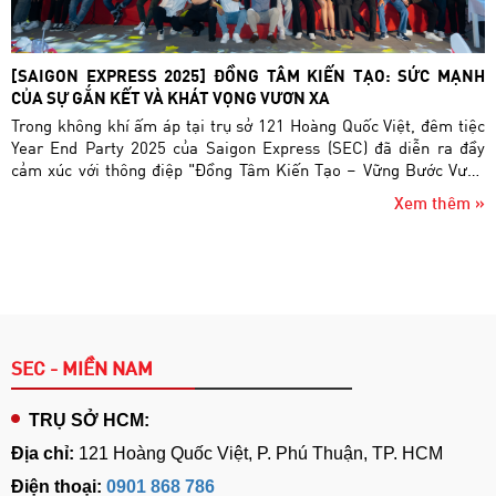
[SAIGON EXPRESS 2025] ĐỒNG TÂM KIẾN TẠO: SỨC MẠNH
CỦA SỰ GẮN KẾT VÀ KHÁT VỌNG VƯƠN XA
Trong không khí ấm áp tại trụ sở 121 Hoàng Quốc Việt, đêm tiệc
Year End Party 2025 của Saigon Express (SEC) đã diễn ra đầy
cảm xúc với thông điệp "Đồng Tâm Kiến Tạo – Vững Bước Vươn
Xa". Đây không chỉ là dịp để Saigon Express cùng nhìn lại một
Xem thêm »
năm vượt sóng đầy bản lĩnh, mà còn là bệ phóng cho quyết tâm
cải tổ mạnh mẽ, sẵn sàng chinh phục những đỉnh cao mới trong
năm 2026.
SEC - MIỀN NAM
TRỤ SỞ HCM:
Địa chỉ:
121 Hoàng Quốc Việt, P. Phú Thuận, TP. HCM
Điện thoại:
0901 868 786