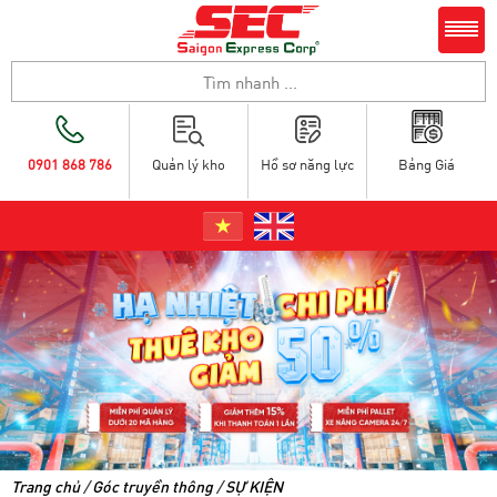
0901 868 786
Quản lý kho
Hồ sơ năng lực
Bảng Giá
Trang chủ
/
Góc truyền thông
/
SỰ KIỆN