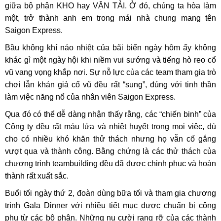
giữa bộ phận KHO hay VẬN TẢI. Ở đó, chúng ta hòa làm
một, trở thành anh em trong mái nhà chung mang tên
Saigon Express.
Bầu không khí náo nhiệt của bãi biển ngày hôm ấy không
khác gì một ngày hội khi niềm vui sướng và tiếng hò reo cổ
vũ vang vọng khắp nơi. Sự nỗ lực của các team tham gia trò
chơi lẫn khán giả cổ vũ đều rất “sung”, đúng với tinh thần
làm việc năng nổ của nhân viên Saigon Express.
Qua đó có thể dễ dàng nhận thấy rằng, các “chiến binh” của
Công ty đều rất máu lửa và nhiệt huyết trong mọi việc, dù
cho có nhiều khó khăn thử thách nhưng họ vẫn cố gắng
vượt qua và thành công. Bằng chứng là các thử thách của
chương trình teambuilding đều đã được chinh phục và hoàn
thành rất xuất sắc.
Buổi tối ngày thứ 2, đoàn dùng bữa tối và tham gia chương
trình Gala Dinner với nhiều tiết mục được chuẩn bị công
phu từ các bộ phận. Những nụ cười rạng rỡ của các thành