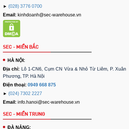
►
(028) 3776 0700
Email:
kinhdoanh@sec-warehouse.vn
SEC - MIỀN BẮC
HÀ NỘI:
Địa chỉ:
Lô 1-CN6, Cụm CN Vừa & Nhỏ Từ Liêm, P. Xuân
Phương, TP. Hà Nội
Điện thoại:
0949 668 875
►
(024) 7302 2227
Email:
info.hanoi@sec-warehouse.vn
SEC - MIỀN TRUNG
ĐÀ NẴNG: