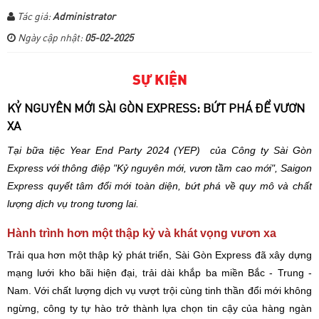
Tác giả:
Administrator
Ngày cập nhật:
05-02-2025
SỰ KIỆN
KỶ NGUYÊN MỚI SÀI GÒN EXPRESS: BỨT PHÁ ĐỂ VƯƠN
XA
Tại bữa tiệc Year End Party 2024 (YEP) của Công ty Sài Gòn
Express với thông điệp "Kỷ nguyên mới, vươn tầm cao mới", Saigon
Express quyết tâm đổi mới toàn diện, bứt phá về quy mô và chất
lượng dịch vụ trong tương lai.
Hành trình hơn một thập kỷ và khát vọng vươn xa
Trải qua hơn một thập kỷ phát triển, Sài Gòn Express đã xây dựng
mạng lưới kho bãi hiện đại, trải dài khắp ba miền Bắc - Trung -
Nam. Với chất lượng dịch vụ vượt trội cùng tinh thần đổi mới không
ngừng, công ty tự hào trở thành lựa chọn tin cậy của hàng ngàn