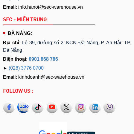
Email:
info.hanoi@sec-warehouse.vn
SEC - MIỀN TRUNG
ĐÀ NẴNG:
Địa chỉ:
Lô 39, đường số 2, KCN Đà Nẵng, P. An Hải, TP.
Đà Nẵng
Điện thoại:
0901 868 786
►
(028) 3776 0700
Email:
kinhdoanh@sec-warehouse.vn
FOLLOW US :