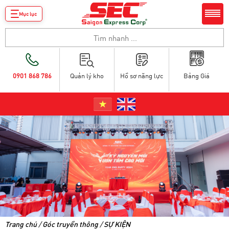
Mục lục
0901 868 786
Quản lý kho
Hồ sơ năng lực
Bảng Giá
Trang chủ
/
Góc truyền thông
/
SỰ KIỆN