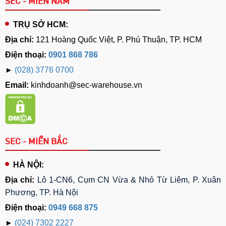
SEC - MIỀN NAM
TRỤ SỞ HCM:
Địa chỉ:
121 Hoàng Quốc Việt, P. Phú Thuận, TP. HCM
Điện thoại:
0901 868 786
►
(028) 3776 0700
Email:
kinhdoanh@sec-warehouse.vn
SEC - MIỀN BẮC
HÀ NỘI:
Địa chỉ:
Lô 1-CN6, Cụm CN Vừa & Nhỏ Từ Liêm, P. Xuân
Phương, TP. Hà Nội
Điện thoại:
0949 668 875
►
(024) 7302 2227