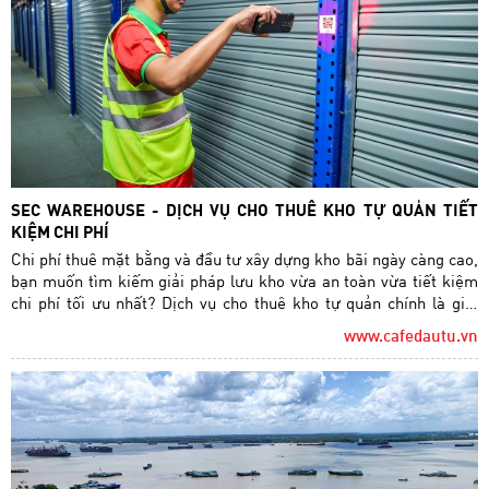
SEC WAREHOUSE - DỊCH VỤ CHO THUÊ KHO TỰ QUẢN TIẾT
KIỆM CHI PHÍ
Chi phí thuê mặt bằng và đầu tư xây dựng kho bãi ngày càng cao,
bạn muốn tìm kiếm giải pháp lưu kho vừa an toàn vừa tiết kiệm
chi phí tối ưu nhất? Dịch vụ cho thuê kho tự quản chính là giải
pháp hàng đầu giúp doanh nghiệp tối ưu hóa ngân sách, đảm bảo
www.cafedautu.vn
an ninh, chủ động trong quản lý hàng hoá…