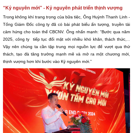
“Kỷ nguyên mới” - Kỷ nguyên phát triển thịnh vượng
Trong không khí trang trọng của bữa tiệc, Ông Huỳnh Thanh Linh -
Tổng Giám Đốc công ty đã có bài phát biểu ấn tượng, truyền tải
cảm hứng cho toàn thể CBCNV. Ông nhấn mạnh: “Bước qua năm
2025, công ty tiếp tục đối mặt với nhiều khó khăn, thách thức,...
Vậy nên chúng ta cần tập trung mọi nguồn lực để vượt qua thử
thách, tạo đà tăng trưởng mạnh mẽ và mở ra một chương mới,
thịnh vượng hơn khi bước vào Kỷ nguyên mới.”