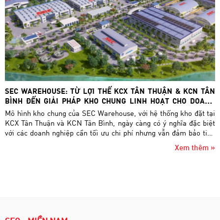
SEC WAREHOUSE: TỪ LỢI THẾ KCX TÂN THUẬN & KCN TÂN
BÌNH ĐẾN GIẢI PHÁP KHO CHUNG LINH HOẠT CHO DOANH
NGHIỆP
Mô hình kho chung của SEC Warehouse, với hệ thống kho đặt tại
KCX Tân Thuận và KCN Tân Bình, ngày càng có ý nghĩa đặc biệt
với các doanh nghiệp cần tối ưu chi phí nhưng vẫn đảm bảo tiêu
chuẩn lưu trữ và phân phối.
Xem thêm »