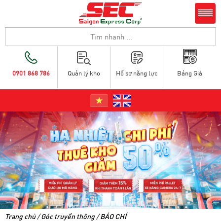
0901 868 786
Quản lý kho
Hồ sơ năng lực
Bảng Giá
Trang chủ
/
Góc truyền thông
/
BÁO CHÍ