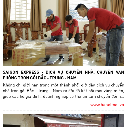
SAIGON EXPRESS - DỊCH VỤ CHUYỂN NHÀ, CHUYỂN VĂN
PHÒNG TRỌN GÓI BẮC - TRUNG - NAM
Không chỉ giới hạn trong một thành phố, giờ đây dịch vụ chuyển
nhà trọn gói Bắc - Trung - Nam ra đời đã kết nối mọi vùng miền,
giúp các hộ gia đình, doanh nghiệp có thể an tâm chuyển đổi nơi
sinh sống và làm việc một cách nhanh chóng với chi phí phải
www.hanoimoi.vn
chăng.