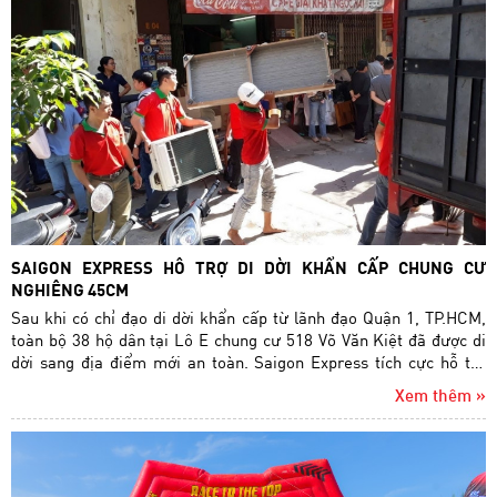
SAIGON EXPRESS HỖ TRỢ DI DỜI KHẨN CẤP CHUNG CƯ
NGHIÊNG 45CM
Sau khi có chỉ đạo di dời khẩn cấp từ lãnh đạo Quận 1, TP.HCM,
toàn bộ 38 hộ dân tại Lô E chung cư 518 Võ Văn Kiệt đã được di
dời sang địa điểm mới an toàn. Saigon Express tích cực hỗ trợ
chính quyền địa phương khẩn trương di dời kịp thời.
Xem thêm »