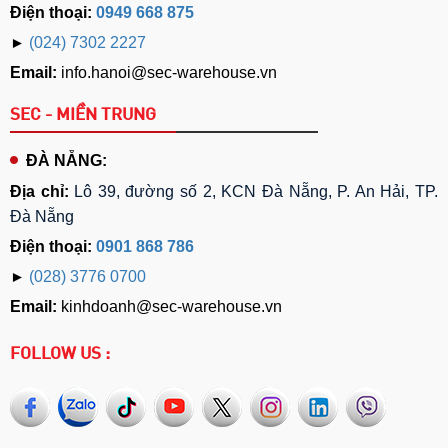
Điện thoại:
0949 668 875
►
(024) 7302 2227
Email:
info.hanoi@sec-warehouse.vn
SEC - MIỀN TRUNG
ĐÀ NẴNG:
Địa chỉ:
Lô 39, đường số 2, KCN Đà Nẵng, P. An Hải, TP.
Đà Nẵng
Điện thoại:
0901 868 786
►
(028) 3776 0700
Email:
kinhdoanh@sec-warehouse.vn
FOLLOW US :