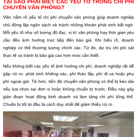
TẠI SAO PHẢI BIẾT CÁC YẾU TỐ TRONG CHI PHÍ
CHUYỂN VĂN PHÒNG?
Việc nắm rõ yếu tố chi phí chuyển văn phòng giúp doanh nghiệp
chủ động lập ngân sách và tránh những khoản phát sinh bất ngờ.
Mỗi yếu tố như số lượng đồ đạc, vị trí văn phòng hay thời gian yêu
cầu đều ảnh hưởng trực tiếp đến báo giá. Khi hiểu rõ, doanh
nghiệp có thể thương lượng chính xác. Từ đó, dự trù chi phí sát
thực tế và tránh bị báo giá cao hơn mức cần thiết.
Nếu không biết các yếu tố ảnh hưởng chi phí, doanh nghiệp rất dễ
gặp rủi ro: phát sinh khiêng vác, phí tháo lắp, phí đi xa hoặc phụ
phí ngoài giờ. Tệ hơn, tiến độ chuyển văn phòng có thể bị kéo dài
nếu lựa chọn sai đơn vị hoặc không chuẩn bị trước. Điều này gây
gián đoạn hoạt động kinh doanh và làm tăng chi phí tổng thể.
Chuẩn bị tốt từ đầu là cách duy nhất để giảm thiểu rủi ro.