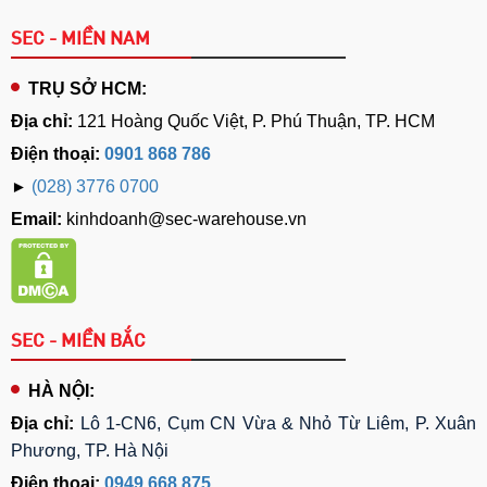
SEC - MIỀN NAM
TRỤ SỞ HCM:
Địa chỉ:
121 Hoàng Quốc Việt, P. Phú Thuận, TP. HCM
Điện thoại:
0901 868 786
►
(028) 3776 0700
Email:
kinhdoanh@sec-warehouse.vn
SEC - MIỀN BẮC
HÀ NỘI:
Địa chỉ:
Lô 1-CN6, Cụm CN Vừa & Nhỏ Từ Liêm, P. Xuân
Phương, TP. Hà Nội
Điện thoại:
0949 668 875