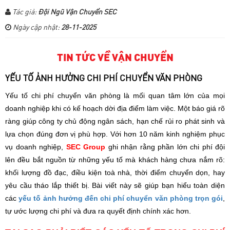
Tác giả:
Đội Ngũ Vận Chuyển SEC
Ngày cập nhật:
28-11-2025
TIN TỨC VỀ VẬN CHUYỂN
YẾU TỐ ẢNH HƯỞNG CHI PHÍ CHUYỂN VĂN PHÒNG
Yếu tố chi phí chuyển văn phòng là mối quan tâm lớn của mọi
doanh nghiệp khi có kế hoạch dời địa điểm làm việc. Một báo giá rõ
ràng giúp công ty chủ động ngân sách, hạn chế rủi ro phát sinh và
lựa chọn đúng đơn vị phù hợp.
Với hơn 10 năm kinh nghiệm phục
vụ doanh nghiệp,
SEC Group
ghi nhận rằng phần lớn chi phí đội
lên đều bắt nguồn từ những yếu tố mà khách hàng chưa nắm rõ:
khối lượng đồ đạc, điều kiện toà nhà, thời điểm chuyển dọn, hay
yêu cầu tháo lắp thiết bị. Bài viết này sẽ giúp bạn hiểu toàn diện
các
yếu tố ảnh hưởng đến chi phí chuyển văn phòng trọn gói
,
tự ước lượng chi phí và đưa ra quyết định chính xác hơn.