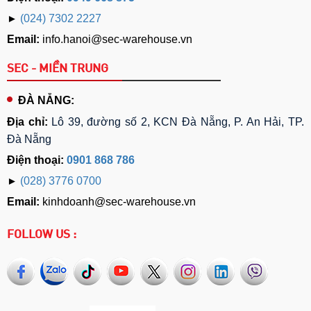
►
(024) 7302 2227
Email:
info.hanoi@sec-warehouse.vn
SEC - MIỀN TRUNG
ĐÀ NẴNG:
Địa chỉ:
Lô 39, đường số 2, KCN Đà Nẵng, P. An Hải, TP.
Đà Nẵng
Điện thoại:
0901 868 786
►
(028) 3776 0700
Email:
kinhdoanh@sec-warehouse.vn
FOLLOW US :