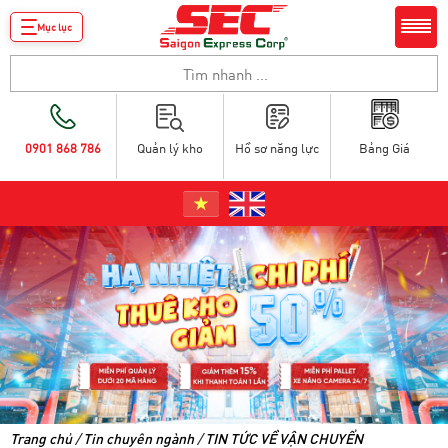
Mục lục
0901 868 786
Quản lý kho
Hồ sơ năng lực
Bảng Giá
Trang chủ
/
Tin chuyên ngành
/
TIN TỨC VỀ VẬN CHUYỂN