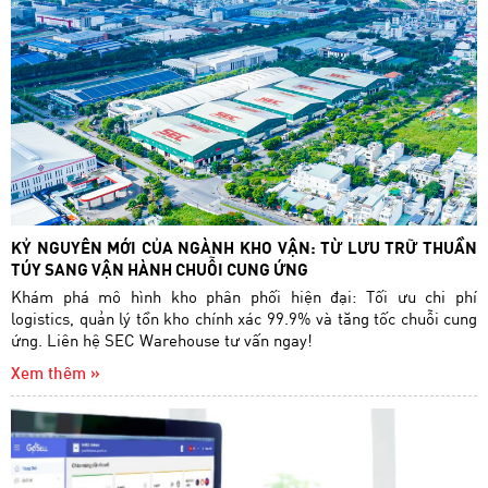
KỶ NGUYÊN MỚI CỦA NGÀNH KHO VẬN: TỪ LƯU TRỮ THUẦN
TÚY SANG VẬN HÀNH CHUỖI CUNG ỨNG
Khám phá mô hình kho phân phối hiện đại: Tối ưu chi phí
logistics, quản lý tồn kho chính xác 99.9% và tăng tốc chuỗi cung
ứng. Liên hệ SEC Warehouse tư vấn ngay!
Xem thêm »