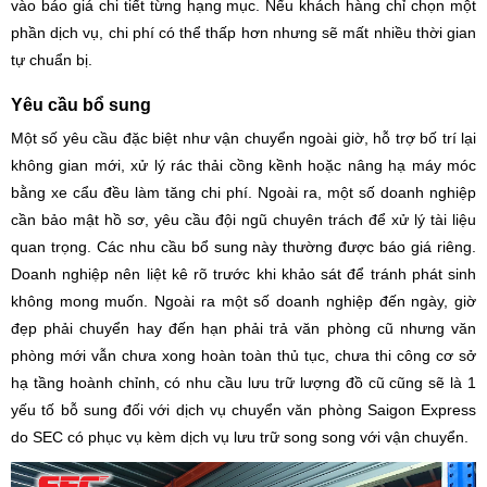
vào báo giá chi tiết từng hạng mục. Nếu khách hàng chỉ chọn một
phần dịch vụ, chi phí có thể thấp hơn nhưng sẽ mất nhiều thời gian
tự chuẩn bị.
Yêu cầu bổ sung
Một số yêu cầu đặc biệt như vận chuyển ngoài giờ, hỗ trợ bố trí lại
không gian mới, xử lý rác thải cồng kềnh hoặc nâng hạ máy móc
bằng xe cẩu đều làm tăng chi phí. Ngoài ra, một số doanh nghiệp
cần bảo mật hồ sơ, yêu cầu đội ngũ chuyên trách để xử lý tài liệu
quan trọng. Các nhu cầu bổ sung này thường được báo giá riêng.
Doanh nghiệp nên liệt kê rõ trước khi khảo sát để tránh phát sinh
không mong muốn. Ngoài ra một số doanh nghiệp đến ngày, giờ
đẹp phải chuyển hay đến hạn phải trả văn phòng cũ nhưng văn
phòng mới vẫn chưa xong hoàn toàn thủ tục, chưa thi công cơ sở
hạ tầng hoành chỉnh, có nhu cầu lưu trữ lượng đồ cũ cũng sẽ là 1
yếu tố bỗ sung đối với dịch vụ chuyển văn phòng Saigon Express
do SEC có phục vụ kèm dịch vụ lưu trữ song song với vận chuyển.