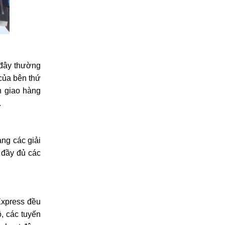
 đây thường
 của bên thứ
n giao hàng
.
ng các giải
 đầy đủ các
Express đều
, các tuyến