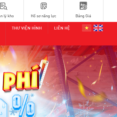
n lý kho
Hồ sơ năng lực
Bảng Giá
THƯ VIỆN HÌNH
LIÊN HỆ