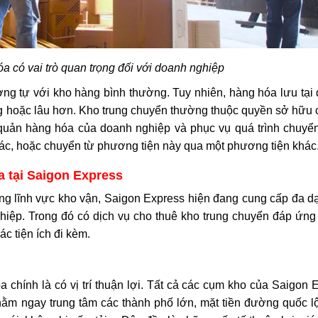
a có vai trò quan trọng đối với doanh nghiệp
ơng tự với kho hàng bình thường. Tuy nhiên, hàng hóa lưu tại
tháng hoặc lâu hơn. Kho trung chuyển thường thuộc quyền sở hữu
 quản hàng hóa của doanh nghiệp và phục vụ quá trình chuyể
hác, hoặc chuyển từ phương tiện này qua một phương tiện khác
a tại Saigon Express
ng lĩnh vực kho vận, Saigon Express hiện đang cung cấp đa dạ
hiệp. Trong đó có dịch vụ cho thuê kho trung chuyển đáp ứng
ác tiện ích đi kèm.
 chính là có vị trí thuận lợi. Tất cả các cụm kho của Saigon 
nằm ngay trung tâm các thành phố lớn, mặt tiền đường quốc lộ