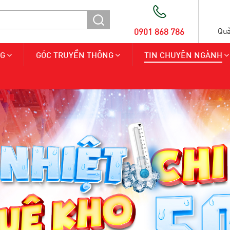
0901 868 786
Quả
NG
GÓC TRUYỀN THÔNG
TIN CHUYÊN NGÀNH