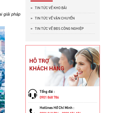
»
TIN TỨC VỀ KHO BÃI
i giải pháp
»
TIN TỨC VỀ VẬN CHUYỂN
»
TIN TỨC VỀ BĐS CÔNG NGHIỆP
Tổng đài :
0901 868 786
Hotlines Hồ Chí Minh :