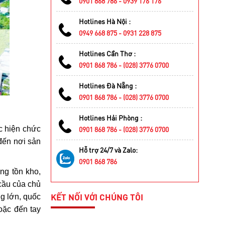
0901 868 786 - 0939 176 176
Hotlines Hà Nội :
0949 668 875 - 0931 228 875
Hotlines Cần Thơ :
0901 868 786 - (028) 3776 0700
Hotlines Đà Nẵng :
0901 868 786 - (028) 3776 0700
Hotlines Hải Phòng :
c hiện chức
0901 868 786 - (028) 3776 0700
 đến nơi sản
Hỗ trợ 24/7 và Zalo:
0901 868 786
ng tồn kho,
 cầu của chủ
KẾT NỐI VỚI CHÚNG TÔI
g lớn, quốc
oặc đến tay