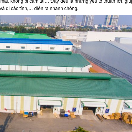
 mái, không bị cấm tải… Đây đều là những yếu tố thuận lợi, gi
và đi các tỉnh,… diễn ra nhanh chóng.