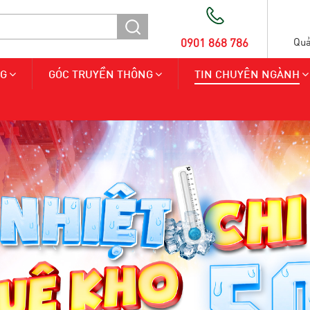
0901 868 786
Quả
NG
GÓC TRUYỀN THÔNG
TIN CHUYÊN NGÀNH