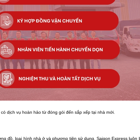
có dịch vụ hoàn hảo từ đóng gói đến sắp xếp tại nhà mới.
g đồ, loại hình nhà ở và phương tiện sử dụng. Saigon Express luôn 