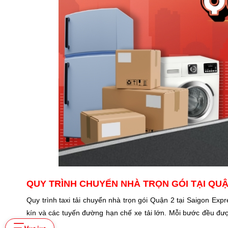
QUY TRÌNH CHUYỂN NHÀ TRỌN GÓI TẠI QUẬ
Quy trình taxi tải chuyển nhà trọn gói Quận 2 tại Saigon Exp
kín và các tuyến đường hạn chế xe tải lớn. Mỗi bước đều đượ
hàng.
Mục lục