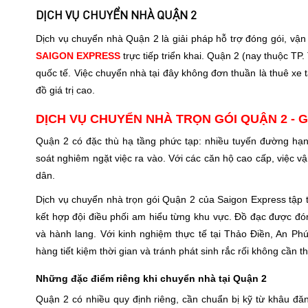
DỊCH VỤ CHUYỂN NHÀ QUẬN 2
Dịch vụ chuyển nhà Quận 2 là giải pháp hỗ trợ đóng gói, vận
SAIGON EXPRESS
trực tiếp triển khai. Quận 2 (nay thuộc T
quốc tế. Việc chuyển nhà tại đây không đơn thuần là thuê xe 
đồ giá trị cao.
DỊCH VỤ CHUYỂN NHÀ TRỌN GÓI QUẬN 2 - 
Quận 2 có đặc thù hạ tầng phức tạp: nhiều tuyến đường hạn
soát nghiêm ngặt việc ra vào. Với các căn hộ cao cấp, việc 
dân.
Dịch vụ chuyển nhà trọn gói Quận 2 của Saigon Express tập tr
kết hợp đội điều phối am hiểu từng khu vực. Đồ đạc được đón
và hành lang.
Với kinh nghiệm thực tế tại Thảo Điền, An Phú
hàng tiết kiệm thời gian và tránh phát sinh rắc rối không cần th
Những đặc điểm riêng khi chuyển nhà tại Quận 2
Quận 2 có nhiều quy định riêng, cần chuẩn bị kỹ từ khâu đ