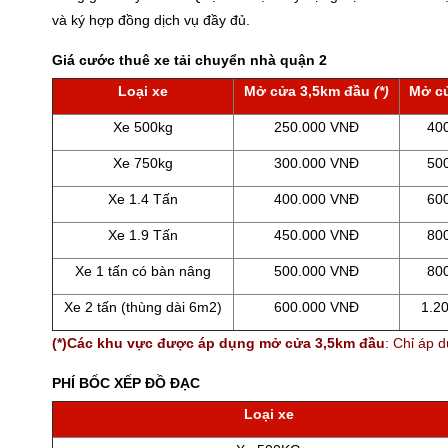
và ký hợp đồng dịch vụ đầy đủ.
Giá cước thuê xe tải chuyển nhà quận 2
Loại xe
Mở cửa 3,5km đầu
(*)
Mở c
Xe 500kg
250.000 VNĐ
40
Xe 750kg
300.000 VNĐ
50
Xe 1.4 Tấn
400.000 VNĐ
60
Xe 1.9 Tấn
450.000 VNĐ
80
Xe 1 tấn có bàn nâng
500.000 VNĐ
80
Xe 2 tấn (thùng dài 6m2)
600.000 VNĐ
1.2
(*)Các khu vực được áp dụng mở cửa 3,5km đầu
: Chỉ áp
PHÍ BỐC XẾP ĐỒ ĐẠC
Loại xe