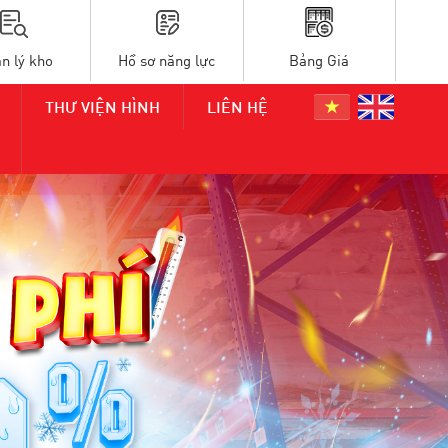
n lý kho
Hồ sơ năng lực
Bảng Giá
THƯ VIỆN HÌNH
LIÊN HỆ