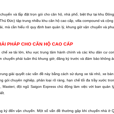
 chuyển và lắp đặt trọn gói cho căn hộ, nhà phố, biệt thự tại khu Đô
P. Thủ Đức) tập trung nhiều khu căn hộ cao cấp, villa compound và cộn
tải, mà cần hiểu rõ quy định ban quản lý, khung giờ vận chuyển và ph
GIẢI PHÁP CHO CĂN HỘ CAO CẤP
 chế xe tải lớn, khu vực trung tâm hành chính và các khu dân cư c
vận chuyển phải tuân thủ khung giờ, đăng ký trước và đảm bảo không
ung giải quyết các vấn đề này bằng cách sử dụng xe tải nhỏ, xe bán t
g gói chuyên nghiệp, phân loại rõ ràng, hạn chế tối đa trầy xước tr
, Masteri, đội ngũ Saigon Express chủ động làm việc với ban quản l
iết.
ăng ký đến vận chuyển. Một số vấn đề thường gặp khi chuyển nhà ở Q