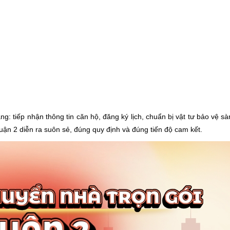
g: tiếp nhận thông tin căn hộ, đăng ký lịch, chuẩn bị vật tư bảo vệ s
uận 2 diễn ra suôn sẻ, đúng quy định và đúng tiến độ cam kết.