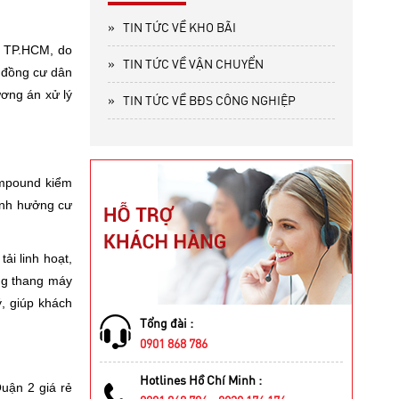
»
TIN TỨC VỀ KHO BÃI
ng TP.HCM, do
»
TIN TỨC VỀ VẬN CHUYỂN
g đồng cư dân
ương án xử lý
»
TIN TỨC VỀ BĐS CÔNG NGHIỆP
ompound kiểm
 ảnh hưởng cư
ải linh hoạt,
ong thang máy
ý, giúp khách
Tổng đài :
0901 868 786
Hotlines Hồ Chí Minh :
uận 2 giá rẻ