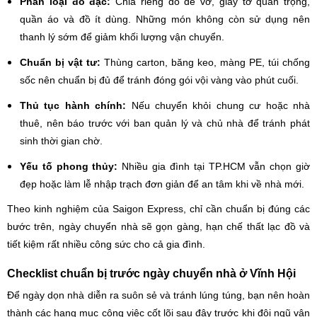
Phân loại đồ đạc:
Chia riêng đồ dễ vỡ, giấy tờ quan trọng,
quần áo và đồ ít dùng. Những món không còn sử dụng nên
thanh lý sớm để giảm khối lượng vận chuyển.
Chuẩn bị vật tư:
Thùng carton, băng keo, màng PE, túi chống
sốc nên chuẩn bị đủ để tránh đóng gói vội vàng vào phút cuối.
Thủ tục hành chính:
Nếu chuyển khỏi chung cư hoặc nhà
thuê, nên báo trước với ban quản lý và chủ nhà để tránh phát
sinh thời gian chờ.
Yếu tố phong thủy:
Nhiều gia đình tại TP.HCM vẫn chọn giờ
đẹp hoặc làm lễ nhập trạch đơn giản để an tâm khi về nhà mới.
Theo kinh nghiệm của Saigon Express, chỉ cần chuẩn bị đúng các
bước trên, ngày chuyển nhà sẽ gọn gàng, hạn chế thất lạc đồ và
tiết kiệm rất nhiều công sức cho cả gia đình.
Checklist chuẩn bị trước ngày chuyển nhà ở Vĩnh Hội
Để ngày dọn nhà diễn ra suôn sẻ và tránh lúng túng, bạn nên hoàn
thành các hạng mục công việc cốt lõi sau đây trước khi đội ngũ vận