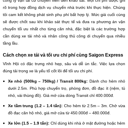
công ty vận tải cử chuyên viên đến khảo sát. Mọi chi phí được ghi
rõ trong hợp đồng dịch vụ chuyển nhà trước khi thực hiện. Chúng
tôi cam kết không phát sinh phụ phí bất hợp lý. Mức giá cuối cùng
sẽ được chốt sau khi khảo sát thực tế và đưa ra phương án vận
chuyển tối ưu nhất cho từng căn nhà, đặc biệt là các trường hợp
cần dùng xe tải nhỏ và nhân công thủ công di chuyển qua nhiều
tầng lầu.
Cách chọn xe tải và tối ưu chi phí cùng Saigon Express
Vĩnh Hội có đặc trưng nhỏ hẹp, sâu và dễ ùn tắc. Việc lựa chọn
đúng tải trọng xe là yếu tố cốt lõi để tối ưu chi phí.
Xe nhỏ (500kg – 750kg) / Transit 800kg:
Dành cho hẻm nhỏ
dưới 2.5m. Phù hợp chuyển trọ, phòng đơn, đồ đạc ít (nệm, tủ
nhỏ, vài thùng đồ). Giá mở cửa dòng Transit chỉ 400.000đ.
Xe tầm trung (1.2 – 1.4 tấn):
Cho hẻm từ 2.5m – 3m. Chở vừa
đồ đạc căn hộ nhỏ, giá mở cửa từ 450.000đ – 480.000đ.
Xe lớn (1.5 – 1.9 tấn):
Chỉ dùng khi nhà ở mặt đường hoặc hẻm