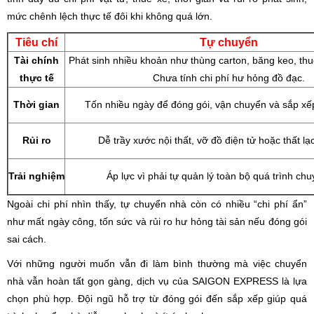
mức chênh lệch thực tế đôi khi không quá lớn.
Tiêu chí
Tự chuyển
Tài chính
Phát sinh nhiều khoản như thùng carton, băng keo, thuê
thực tế
Chưa tính chi phí hư hỏng đồ đạc.
Thời gian
Tốn nhiều ngày để đóng gói, vận chuyển và sắp xếp
Rủi ro
Dễ trầy xước nội thất, vỡ đồ điện tử hoặc thất lạ
Trải nghiệm
Áp lực vì phải tự quản lý toàn bộ quá trình ch
Ngoài chi phí nhìn thấy, tự chuyển nhà còn có nhiều “chi phí ẩn”
như mất ngày công, tốn sức và rủi ro hư hỏng tài sản nếu đóng gói
sai cách.
Với những người muốn vẫn đi làm bình thường mà việc chuyển
nhà vẫn hoàn tất gọn gàng, dịch vụ của SAIGON EXPRESS là lựa
chọn phù hợp. Đội ngũ hỗ trợ từ đóng gói đến sắp xếp giúp quá