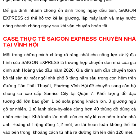
Để gia đình nhanh chóng ổn định trong ngày đầu tiên, SAIGON
EXPRESS có thể hỗ trợ kê lại giường, lắp máy lạnh và máy nước
nóng nhanh chóng ngay sau khi vận chuyển hoàn tất.
CASE THỰC TẾ SAIGON EXPRESS CHUYỂN NHÀ
TẠI VĨNH HỘI
Một trong những minh chứng rõ ràng nhất cho năng lực xử lý địa
hình của SAIGON EXPRESS là trường hợp chuyển dọn nhà của gia
đình anh Hoàng vào đầu năm 2026. Gia đình anh cần chuyển toàn
bộ tài sản từ một ngôi nhà phố 3 tầng nằm sâu trong con hẻm trên
đường Tôn Thất Thuyết, Phường Vĩnh Hội để chuyển sang căn hộ
chung cư cao cấp Sunrise City tại Quận 7. Khối lượng đồ đạc
tương đối lớn bao gồm 1 bộ sofa phòng khách lớn, 3 giường ngủ
gỗ tự nhiên, 1 tủ lạnh side-by-side cùng hơn 40 thùng đồ dùng cá
nhân các loại. Khó khăn lớn nhất của ca này là con hẻm trước nhà
anh Hoàng chỉ rộng đúng 1,2 mét, xe tải hoàn toàn không thể lùi
vào bên trong, khoảng cách từ nhà ra đường lớn lên đến 120 mét.