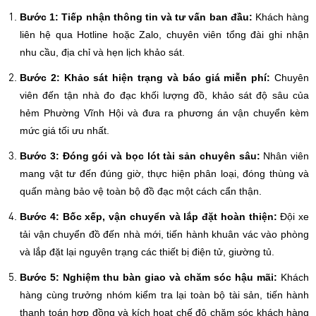
Bước 1: Tiếp nhận thông tin và tư vấn ban đầu:
Khách hàng
liên hệ qua Hotline hoặc Zalo, chuyên viên tổng đài ghi nhận
nhu cầu, địa chỉ và hẹn lịch khảo sát.
Bước 2: Khảo sát hiện trạng và báo giá miễn phí:
Chuyên
viên đến tận nhà đo đạc khối lượng đồ, khảo sát độ sâu của
hẻm Phường Vĩnh Hội và đưa ra phương án vận chuyển kèm
mức giá tối ưu nhất.
Bước 3: Đóng gói và bọc lót tài sản chuyên sâu:
Nhân viên
mang vật tư đến đúng giờ, thực hiện phân loại, đóng thùng và
quấn màng bảo vệ toàn bộ đồ đạc một cách cẩn thận.
Bước 4: Bốc xếp, vận chuyển và lắp đặt hoàn thiện:
Đội xe
tải vận chuyển đồ đến nhà mới, tiến hành khuân vác vào phòng
và lắp đặt lại nguyên trạng các thiết bị điện tử, giường tủ.
Bước 5: Nghiệm thu bàn giao và chăm sóc hậu mãi:
Khách
hàng cùng trưởng nhóm kiểm tra lại toàn bộ tài sản, tiến hành
thanh toán hợp đồng và kích hoạt chế độ chăm sóc khách hàng