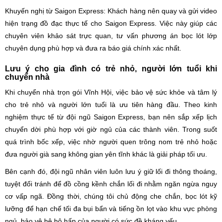
Khuyến nghị từ Saigon Express: Khách hàng nên quay và gửi video
hiện trạng đồ đạc thực tế cho Saigon Express. Việc này giúp các
chuyên viên khảo sát trực quan, tư vấn phương án bọc lót lớp
chuyên dụng phù hợp và đưa ra báo giá chính xác nhất.
Lưu ý cho gia đình có trẻ nhỏ, người lớn tuổi khi
chuyển nhà
Khi chuyển nhà trọn gói Vĩnh Hội, việc bảo vệ sức khỏe và tâm lý
cho trẻ nhỏ và người lớn tuổi là ưu tiên hàng đầu. Theo kinh
nghiệm thực tế từ đội ngũ Saigon Express, bạn nên sắp xếp lịch
chuyển dời phù hợp với giờ ngủ của các thành viên. Trong suốt
quá trình bốc xếp, việc nhờ người quen trông nom trẻ nhỏ hoặc
đưa người già sang không gian yên tĩnh khác là giải pháp tối ưu.
Bên cạnh đó, đội ngũ nhân viên luôn lưu ý giữ lối đi thông thoáng,
tuyệt đối tránh để đồ cồng kềnh chắn lối đi nhằm ngăn ngừa nguy
cơ vấp ngã. Đồng thời, chúng tôi chủ động che chắn, bọc lót kỹ
lưỡng để hạn chế tối đa bụi bẩn và tiếng ồn lọt vào khu vực phòng
ngủ, bảo vệ hệ hô hấp của người có sức đề kháng yếu.