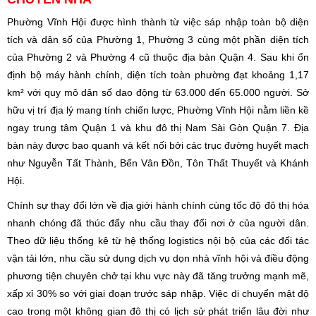
Phường Vĩnh Hội được hình thành từ việc sáp nhập toàn bộ diện
tích và dân số của Phường 1, Phường 3 cùng một phần diện tích
của Phường 2 và Phường 4 cũ thuộc địa bàn Quận 4. Sau khi ổn
định bộ máy hành chính, diện tích toàn phường đạt khoảng 1,17
km² với quy mô dân số dao động từ 63.000 đến 65.000 người. Sở
hữu vị trí địa lý mang tính chiến lược, Phường Vĩnh Hội nằm liền kề
ngay trung tâm Quận 1 và khu đô thị Nam Sài Gòn Quận 7. Địa
bàn này được bao quanh và kết nối bởi các trục đường huyết mạch
như Nguyễn Tất Thành, Bến Vân Đồn, Tôn Thất Thuyết và Khánh
Hội.
Chính sự thay đổi lớn về địa giới hành chính cùng tốc độ đô thị hóa
nhanh chóng đã thúc đẩy nhu cầu thay đổi nơi ở của người dân.
Theo dữ liệu thống kê từ hệ thống logistics nội bộ của các đối tác
vận tải lớn, nhu cầu sử dụng dịch vụ dọn nhà vĩnh hội và điều động
phương tiện chuyên chở tại khu vực này đã tăng trưởng mạnh mẽ,
xấp xỉ 30% so với giai đoạn trước sáp nhập. Việc di chuyển mật độ
cao trong một không gian đô thị có lịch sử phát triển lâu đời như