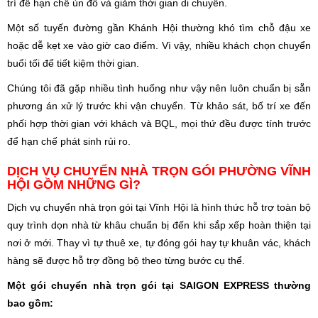
trí để hạn chế ùn đồ và giảm thời gian di chuyển.
Một số tuyến đường gần Khánh Hội thường khó tìm chỗ đậu xe
hoặc dễ kẹt xe vào giờ cao điểm. Vì vậy, nhiều khách chọn chuyển
buổi tối để tiết kiệm thời gian.
Chúng tôi đã gặp nhiều tình huống như vậy nên luôn chuẩn bị sẵn
phương án xử lý trước khi vận chuyển. Từ khảo sát, bố trí xe đến
phối hợp thời gian với khách và BQL, mọi thứ đều được tính trước
để hạn chế phát sinh rủi ro.
DỊCH VỤ CHUYỂN NHÀ TRỌN GÓI PHƯỜNG VĨNH
HỘI GỒM NHỮNG GÌ?
Dịch vụ chuyển nhà trọn gói tại Vĩnh Hội là hình thức hỗ trợ toàn bộ
quy trình dọn nhà từ khâu chuẩn bị đến khi sắp xếp hoàn thiện tại
nơi ở mới. Thay vì tự thuê xe, tự đóng gói hay tự khuân vác, khách
hàng sẽ được hỗ trợ đồng bộ theo từng bước cụ thể.
Một gói chuyển nhà trọn gói tại SAIGON EXPRESS thường
bao gồm: