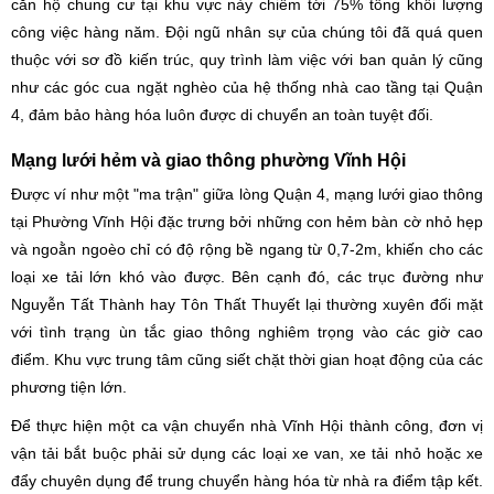
căn hộ chung cư tại khu vực này chiếm tới 75% tổng khối lượng
công việc hàng năm. Đội ngũ nhân sự của chúng tôi đã quá quen
thuộc với sơ đồ kiến trúc, quy trình làm việc với ban quản lý cũng
như các góc cua ngặt nghèo của hệ thống nhà cao tầng tại Quận
4, đảm bảo hàng hóa luôn được di chuyển an toàn tuyệt đối.
Mạng lưới hẻm và giao thông phường Vĩnh Hội
Được ví như một "ma trận" giữa lòng Quận 4, mạng lưới giao thông
tại Phường Vĩnh Hội đặc trưng bởi những con hẻm bàn cờ nhỏ hẹp
và ngoằn ngoèo chỉ có độ rộng bề ngang từ 0,7-2m, khiến cho các
loại xe tải lớn khó vào được. Bên cạnh đó, các trục đường như
Nguyễn Tất Thành hay Tôn Thất Thuyết lại thường xuyên đối mặt
với tình trạng ùn tắc giao thông nghiêm trọng vào các giờ cao
điểm. Khu vực trung tâm cũng siết chặt thời gian hoạt động của các
phương tiện lớn.
Để thực hiện một ca vận chuyển nhà Vĩnh Hội thành công, đơn vị
vận tải bắt buộc phải sử dụng các loại xe van, xe tải nhỏ hoặc xe
đẩy chuyên dụng để trung chuyển hàng hóa từ nhà ra điểm tập kết.