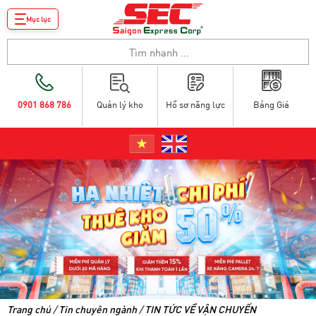
Mục lục
0901 868 786
Quản lý kho
Hồ sơ năng lực
Bảng Giá
Trang chủ
/
Tin chuyên ngành
/
TIN TỨC VỀ VẬN CHUYỂN