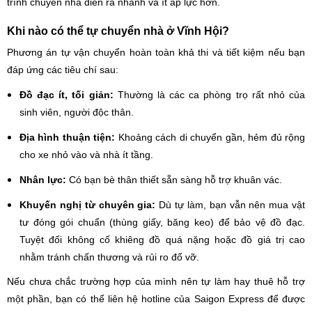
trình chuyển nhà diễn ra nhanh và ít áp lực hơn.
Khi nào có thể tự chuyển nhà ở Vĩnh Hội?
Phương án tự vận chuyển hoàn toàn khả thi và tiết kiệm nếu bạn
đáp ứng các tiêu chí sau:
Đồ đạc ít, tối giản:
Thường là các ca phòng trọ rất nhỏ của
sinh viên, người độc thân.
Địa hình thuận tiện:
Khoảng cách di chuyển gần, hẻm đủ rộng
cho xe nhỏ vào và nhà ít tầng.
Nhân lực:
Có bạn bè thân thiết sẵn sàng hỗ trợ khuân vác.
Khuyến nghị từ chuyên gia:
Dù tự làm, bạn vẫn nên mua vật
tư đóng gói chuẩn (thùng giấy, băng keo) để bảo vệ đồ đạc.
Tuyệt đối không cố khiêng đồ quá nặng hoặc đồ giá trị cao
nhằm tránh chấn thương và rủi ro đổ vỡ.
Nếu chưa chắc trường hợp của mình nên tự làm hay thuê hỗ trợ
một phần, bạn có thể liên hệ hotline của Saigon Express để được