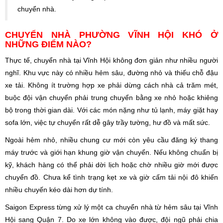
chuyển nhà.
CHUYỂN NHÀ PHƯỜNG VĨNH HỘI KHÓ Ở
NHỮNG ĐIỂM NÀO?
Thực tế, chuyển nhà tại Vĩnh Hội không đơn giản như nhiều người
nghĩ. Khu vực này có nhiều hẻm sâu, đường nhỏ và thiếu chỗ đậu
xe tải. Không ít trường hợp xe phải dừng cách nhà cả trăm mét,
buộc đội vận chuyển phải trung chuyển bằng xe nhỏ hoặc khiêng
bộ trong thời gian dài. Với các món nặng như tủ lạnh, máy giặt hay
sofa lớn, việc tự chuyển rất dễ gây trầy tường, hư đồ và mất sức.
Ngoài hẻm nhỏ, nhiều chung cư mới còn yêu cầu đăng ký thang
máy trước và giới hạn khung giờ vận chuyển. Nếu không chuẩn bị
kỹ, khách hàng có thể phải dời lịch hoặc chờ nhiều giờ mới được
chuyển đồ. Chưa kể tình trạng kẹt xe và giờ cấm tải nội đô khiến
nhiều chuyến kéo dài hơn dự tính.
Saigon Express từng xử lý một ca chuyển nhà từ hẻm sâu tại Vĩnh
Hội sang Quận 7. Do xe lớn không vào được, đội ngũ phải chia