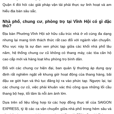
Quận 4 đòi hỏi các giải pháp vận tải phải thực sự linh hoạt và am
hiểu địa bàn sâu sắc.
Nhà phố, chung cư, phòng trọ tại Vĩnh Hội có gì đặc
thù?
Địa bàn Phường Vĩnh Hội sở hữu cấu trúc nhà ở vô cùng đa dạng
nhưng lại mang tính thách thức rất cao đối với ngành vận chuyển.
Khu vực này là sự đan xen phức tạp giữa các khối nhà phố lâu
năm, hệ thống chung cư cũ không có thang máy, các tòa căn hộ
cao cấp mới và hàng loạt khu phòng trọ bình dân.
Đối với các chung cư hiện đại, ban quản lý thường áp dụng quy
định rất nghiêm ngặt về khung giờ hoạt động của thang hàng, bãi
đậu xe giới hạn và thủ tục đăng ký ra vào phức tạp. Ngược lại, tại
các chung cư cũ, việc phải khuân vác thủ công qua những lối cầu
thang bộ hẹp, tối tăm là nỗi ám ảnh lớn.
Dựa trên số liệu tổng hợp từ các hợp đồng thực tế của SAIGON
EXPRESS, tỷ lệ các ca vận chuyển giữa nhà phố trong hẻm sâu và