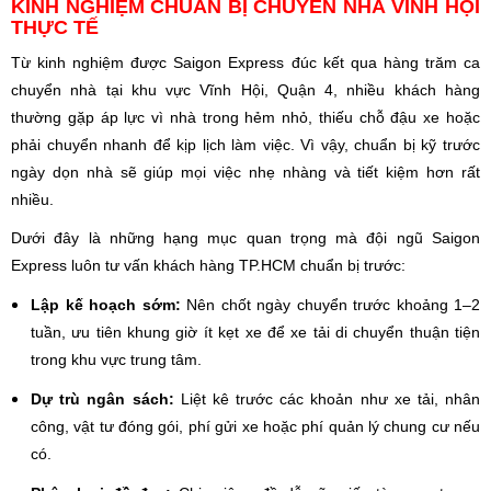
KINH NGHIỆM CHUẨN BỊ CHUYỂN NHÀ VĨNH HỘI
THỰC TẾ
Từ kinh nghiệm được Saigon Express đúc kết qua hàng trăm ca
chuyển nhà tại khu vực Vĩnh Hội, Quận 4, nhiều khách hàng
thường gặp áp lực vì nhà trong hẻm nhỏ, thiếu chỗ đậu xe hoặc
phải chuyển nhanh để kịp lịch làm việc. Vì vậy, chuẩn bị kỹ trước
ngày dọn nhà sẽ giúp mọi việc nhẹ nhàng và tiết kiệm hơn rất
nhiều.
Dưới đây là những hạng mục quan trọng mà đội ngũ Saigon
Express luôn tư vấn khách hàng TP.HCM chuẩn bị trước:
Lập kế hoạch sớm:
Nên chốt ngày chuyển trước khoảng 1–2
tuần, ưu tiên khung giờ ít kẹt xe để xe tải di chuyển thuận tiện
trong khu vực trung tâm.
Dự trù ngân sách:
Liệt kê trước các khoản như xe tải, nhân
công, vật tư đóng gói, phí gửi xe hoặc phí quản lý chung cư nếu
có.