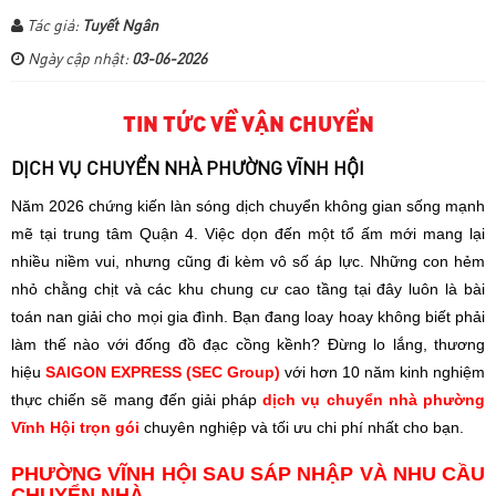
Tác giả:
Tuyết Ngân
Ngày cập nhật:
03-06-2026
TIN TỨC VỀ VẬN CHUYỂN
DỊCH VỤ CHUYỂN NHÀ PHƯỜNG VĨNH HỘI
Năm 2026 chứng kiến làn sóng dịch chuyển không gian sống mạnh
mẽ tại trung tâm Quận 4. Việc dọn đến một tổ ấm mới mang lại
nhiều niềm vui, nhưng cũng đi kèm vô số áp lực. Những con hẻm
nhỏ chằng chịt và các khu chung cư cao tầng tại đây luôn là bài
toán nan giải cho mọi gia đình. Bạn đang loay hoay không biết phải
làm thế nào với đống đồ đạc cồng kềnh? Đừng lo lắng, thương
hiệu
SAIGON EXPRESS (SEC Group)
với hơn 10 năm kinh nghiệm
thực chiến sẽ mang đến giải pháp
dịch vụ chuyển nhà phường
Vĩnh Hội trọn gói
chuyên nghiệp và tối ưu chi phí nhất cho bạn.
PHƯỜNG VĨNH HỘI SAU SÁP NHẬP VÀ NHU CẦU
CHUYỂN NHÀ