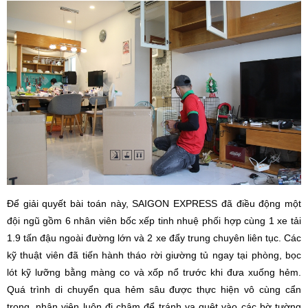
Để giải quyết bài toán này, SAIGON EXPRESS đã điều động một
đội ngũ gồm 6 nhân viên bốc xếp tinh nhuệ phối hợp cùng 1 xe tải
1.9 tấn đậu ngoài đường lớn và 2 xe đẩy trung chuyên liên tục. Các
kỹ thuật viên đã tiến hành tháo rời giường tủ ngay tại phòng, bọc
lót kỹ lưỡng bằng màng co và xốp nổ trước khi đưa xuống hẻm.
Quá trình di chuyển qua hẻm sâu được thực hiện vô cùng cẩn
trọng, nhân viên luôn đi chậm để tránh va quệt vào các bờ tường