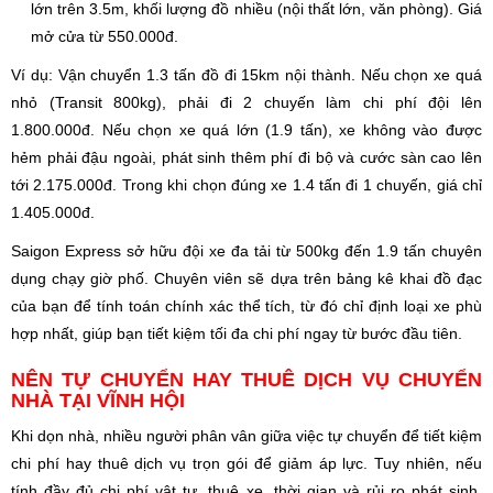
lớn trên 3.5m, khối lượng đồ nhiều (nội thất lớn, văn phòng). Giá
mở cửa từ 550.000đ.
Ví dụ: Vận chuyển 1.3 tấn đồ đi 15km nội thành. Nếu chọn xe quá
nhỏ (Transit 800kg), phải đi 2 chuyến làm chi phí đội lên
1.800.000đ. Nếu chọn xe quá lớn (1.9 tấn), xe không vào được
hẻm phải đậu ngoài, phát sinh thêm phí đi bộ và cước sàn cao lên
tới 2.175.000đ. Trong khi chọn đúng xe 1.4 tấn đi 1 chuyến, giá chỉ
1.405.000đ.
Saigon Express sở hữu đội xe đa tải từ 500kg đến 1.9 tấn chuyên
dụng chạy giờ phố. Chuyên viên sẽ dựa trên bảng kê khai đồ đạc
của bạn để tính toán chính xác thể tích, từ đó chỉ định loại xe phù
hợp nhất, giúp bạn tiết kiệm tối đa chi phí ngay từ bước đầu tiên.
NÊN TỰ CHUYỂN HAY THUÊ DỊCH VỤ CHUYỂN
NHÀ TẠI VĨNH HỘI
Khi dọn nhà, nhiều người phân vân giữa việc tự chuyển để tiết kiệm
chi phí hay thuê dịch vụ trọn gói để giảm áp lực. Tuy nhiên, nếu
tính đầy đủ chi phí vật tư, thuê xe, thời gian và rủi ro phát sinh,