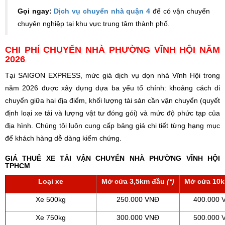
Gọi ngay:
Dịch vụ chuyển nhà quận 4
để có vận chuyển
chuyên nghiệp tại khu vực trung tâm thành phố.
CHI PHÍ CHUYỂN NHÀ PHƯỜNG VĨNH HỘI NĂM
2026
Tại SAIGON EXPRESS, mức giá dịch vụ dọn nhà Vĩnh Hội trong
năm 2026 được xây dựng dựa ba yếu tố chính: khoảng cách di
chuyển giữa hai địa điểm, khối lượng tài sản cần vận chuyển (quyết
định loại xe tải và lượng vật tư đóng gói) và mức độ phức tạp của
địa hình. Chúng tôi luôn cung cấp bảng giá chi tiết từng hạng mục
để khách hàng dễ dàng kiểm chứng.
GIÁ THUÊ XE TẢI VẬN CHUYỂN NHÀ PHƯỜNG VĨNH HỘI
TPHCM
Loại xe
Mở cửa 3,5km đầu
(*)
Mở cửa 10k
Xe 500kg
250.000 VNĐ
400.000 
Xe 750kg
300.000 VNĐ
500.000 