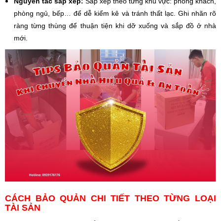
Nguyên tắc sắp xếp:
Sắp xếp theo từng khu vực: phòng khách,
phòng ngủ, bếp… để dễ kiểm kê và tránh thất lạc. Ghi nhãn rõ
ràng từng thùng để thuận tiện khi dỡ xuống và sắp đồ ở nhà
mới.
CÁCH BẢO QUẢN CHI TIẾT THEO TỪNG LOẠI
TÀI SẢN