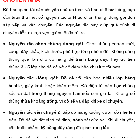
Để bảo quản tài sản chuyển nhà an toàn và hạn chế hư hỏng, bạn
cần tuân thủ một số nguyên tắc từ khâu chọn thùng, đóng gói đến
sắp xếp và vận chuyển. Các nguyên tắc này giúp quá trình di
chuyển diễn ra trọn vẹn, giảm tối đa rủi ro.
Nguyên tắc chọn thùng đóng gói:
Chọn thùng carton mới,
cứng, đáy chắc, kích thước phù hợp từng nhóm đồ. Không dùng
thùng quá lớn cho đồ nặng để tránh bung đáy. Hãy ưu tiên
thùng 3 - 5 lớp cho đồ dễ vỡ để đảm bảo chịu lực tốt hơn.
Nguyên tắc đóng gói:
Đồ dễ vỡ cần bọc nhiều lớp bằng
bubble, giấy kraft hoặc khăn mềm. Đồ điện tử nên bọc chống
sốc và đặt trong thùng nguyên bản nếu còn giữ lại. Không để
thùng thừa khoảng trống, vì đồ sẽ va đập khi xe di chuyển.
Nguyên tắc vận chuyển:
Sắp đồ nặng xuống dưới, đồ nhẹ lên
trên. Đồ dễ vỡ đặt vị trí cố định, tránh sát cửa xe. Khi di chuyển,
cần buộc chằng kỹ bằng dây ràng để giảm rung lắc.