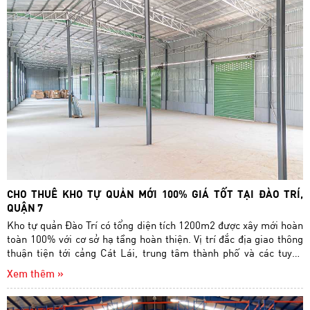
CHO THUÊ KHO TỰ QUẢN MỚI 100% GIÁ TỐT TẠI ĐÀO TRÍ,
QUẬN 7
Kho tự quản Đào Trí có tổng diện tích 1200m2 được xây mới hoàn
toàn 100% với cơ sở hạ tầng hoàn thiện. Vị trí đắc địa giao thông
thuận tiện tới cảng Cát Lái, trung tâm thành phố và các tuyến
đường huyết mạch. Sân bãi rộng rãi cont ra vào 24/24. Có thể tùy
Xem thêm »
chỉnh diện tích theo yêu cầu quý khách từ 200 - 400 - 600m2.