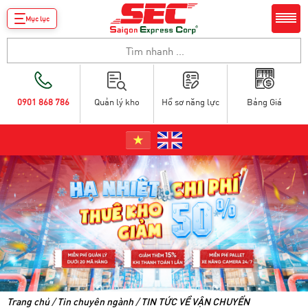
Mục lục
0901 868 786
Quản lý kho
Hồ sơ năng lực
Bảng Giá
Trang chủ
/
Tin chuyên ngành
/
TIN TỨC VỀ VẬN CHUYỂN