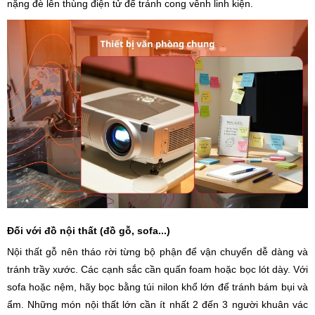
nặng đè lên thùng điện tử để tránh cong vênh linh kiện.
Đối với đồ nội thất (đồ gỗ, sofa...)
Nội thất gỗ nên tháo rời từng bộ phận để vận chuyển dễ dàng và
tránh trầy xước. Các cạnh sắc cần quấn foam hoặc bọc lót dày. Với
sofa hoặc nệm, hãy bọc bằng túi nilon khổ lớn để tránh bám bụi và
ẩm. Những món nội thất lớn cần ít nhất 2 đến 3 người khuân vác