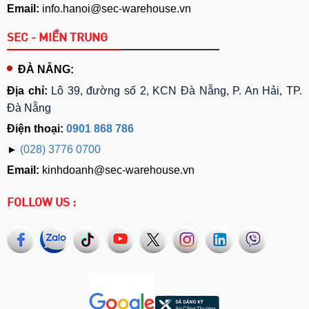
Email:
info.hanoi@sec-warehouse.vn
SEC - MIỀN TRUNG
ĐÀ NẴNG:
Địa chỉ:
Lô 39, đường số 2, KCN Đà Nẵng, P. An Hải, TP.
Đà Nẵng
Điện thoại:
0901 868 786
►
(028) 3776 0700
Email:
kinhdoanh@sec-warehouse.vn
FOLLOW US :