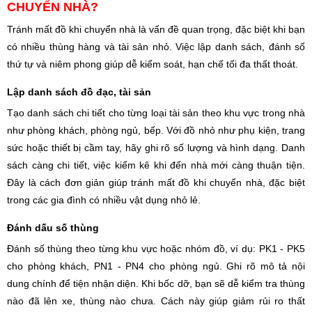
CHUYỂN NHÀ?
Tránh mất đồ khi chuyển nhà là vấn đề quan trọng, đặc biệt khi bạn
có nhiều thùng hàng và tài sản nhỏ. Việc lập danh sách, đánh số
thứ tự và niêm phong giúp dễ kiểm soát, hạn chế tối đa thất thoát.
Lập danh sách đồ đạc, tài sản
Tạo danh sách chi tiết cho từng loại tài sản theo khu vực trong nhà
như phòng khách, phòng ngủ, bếp. Với đồ nhỏ như phụ kiện, trang
sức hoặc thiết bị cầm tay, hãy ghi rõ số lượng và hình dạng. Danh
sách càng chi tiết, việc kiểm kê khi đến nhà mới càng thuận tiện.
Đây là cách đơn giản giúp tránh mất đồ khi chuyển nhà, đặc biệt
trong các gia đình có nhiều vật dụng nhỏ lẻ.
Đánh dấu số thùng
Đánh số thùng theo từng khu vực hoặc nhóm đồ, ví dụ: PK1 - PK5
cho phòng khách, PN1 - PN4 cho phòng ngủ. Ghi rõ mô tả nội
dung chính để tiện nhận diện. Khi bốc dỡ, bạn sẽ dễ kiểm tra thùng
nào đã lên xe, thùng nào chưa. Cách này giúp giảm rủi ro thất