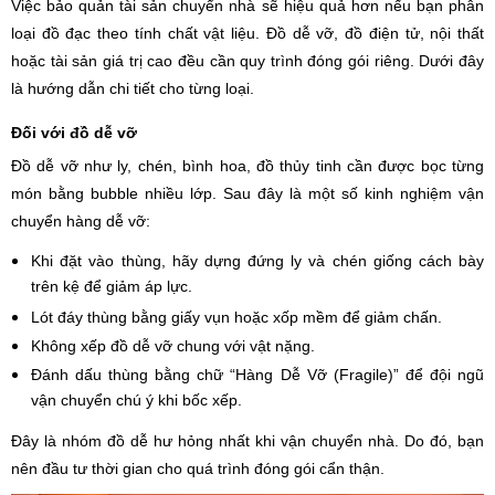
Việc bảo quản tài sản chuyển nhà sẽ hiệu quả hơn nếu bạn phân
loại đồ đạc theo tính chất vật liệu. Đồ dễ vỡ, đồ điện tử, nội thất
hoặc tài sản giá trị cao đều cần quy trình đóng gói riêng. Dưới đây
là hướng dẫn chi tiết cho từng loại.
Đối với đồ dễ vỡ
Đồ dễ vỡ như ly, chén, bình hoa, đồ thủy tinh cần được bọc từng
món bằng bubble nhiều lớp. Sau đây là một số kinh nghiệm vận
chuyển hàng dễ vỡ:
Khi đặt vào thùng, hãy dựng đứng ly và chén giống cách bày
trên kệ để giảm áp lực.
Lót đáy thùng bằng giấy vụn hoặc xốp mềm để giảm chấn.
Không xếp đồ dễ vỡ chung với vật nặng.
Đánh dấu thùng bằng chữ “Hàng Dễ Vỡ (Fragile)” để đội ngũ
vận chuyển chú ý khi bốc xếp.
Đây là nhóm đồ dễ hư hỏng nhất khi vận chuyển nhà. Do đó, bạn
nên đầu tư thời gian cho quá trình đóng gói cẩn thận.