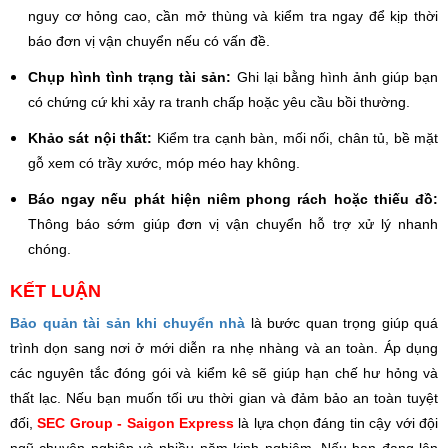
nguy cơ hỏng cao, cần mở thùng và kiểm tra ngay để kịp thời
báo đơn vị vận chuyển nếu có vấn đề.
Chụp hình tình trạng tài sản:
Ghi lại bằng hình ảnh giúp bạn
có chứng cứ khi xảy ra tranh chấp hoặc yêu cầu bồi thường.
Khảo sát nội thất:
Kiểm tra cạnh bàn, mối nối, chân tủ, bề mặt
gỗ xem có trầy xước, móp méo hay không.
Báo ngay nếu phát hiện niêm phong rách hoặc thiếu đồ:
Thông báo sớm giúp đơn vị vận chuyển hỗ trợ xử lý nhanh
chóng.
KẾT LUẬN
Bảo quản tài sản khi chuyển nhà
là bước quan trọng giúp quá
trình dọn sang nơi ở mới diễn ra nhẹ nhàng và an toàn. Áp dụng
các nguyên tắc đóng gói và kiểm kê sẽ giúp hạn chế hư hỏng và
thất lạc. Nếu bạn muốn tối ưu thời gian và đảm bảo an toàn tuyệt
đối,
SEC Group - Saigon Express
là lựa chọn đáng tin cậy với đội
ngũ chuyên nghiệp và nhiều năm kinh nghiệm. Nếu bạn đang lên