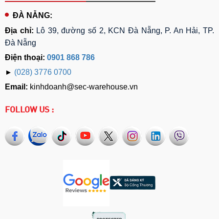
ĐÀ NẴNG:
Địa chỉ:
Lô 39, đường số 2, KCN Đà Nẵng, P. An Hải, TP.
Đà Nẵng
Điện thoại:
0901 868 786
►
(028) 3776 0700
Email:
kinhdoanh@sec-warehouse.vn
FOLLOW US :