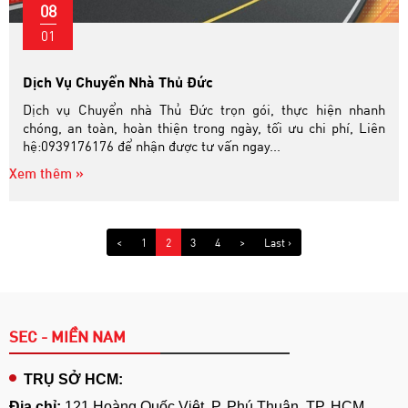
08
01
Dịch Vụ Chuyển Nhà Thủ Đức
Dịch vụ Chuyển nhà Thủ Đức trọn gói, thực hiện nhanh
chóng, an toàn, hoàn thiện trong ngày, tối ưu chi phí, Liên
hệ:0939176176 để nhận được tư vấn ngay...
Xem thêm »
<
1
2
3
4
>
Last ›
SEC - MIỀN NAM
TRỤ SỞ HCM:
Địa chỉ:
121 Hoàng Quốc Việt, P. Phú Thuận, TP. HCM