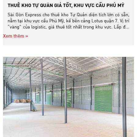
THUÊ KHO TỰ QUẢN GIÁ TỐT, KHU VỰC CẦU PHÚ MỸ
Sài Gòn Express cho thuê kho Tự Quản diện tích lớn có sẵn,
nằm tại khu vực cầu Phú Mỹ, kế bên cảng Lotus quận 7. Vị trí
“vàng” của logistic, giá thuê tốt nhất trong khu vực. Lắp đặt
đầy đủ điện nước, nhà vệ sinh, quạt hút thông gió… Chỉ cần
Xem thêm »
ký hợp đồng, bàn giao kho ngay và có hỗ trợ bố trí văn phòng
làm việc tại kho cho khách thuê!