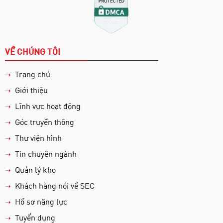
VỀ CHÚNG TÔI
Trang chủ
➝
Giới thiệu
➝
Lĩnh vực hoạt động
➝
Góc truyền thông
➝
Thư viện hình
➝
Tin chuyên ngành
➝
Quản lý kho
➝
Khách hàng nói về SEC
➝
Hồ sơ năng lực
➝
Tuyển dụng
➝