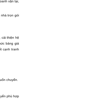
oanh vận tại,
 nhà trọn gói
 cải thiện hệ
mức bảng giá
ốt cạnh tranh
muốn chuyển.
huyển phù hợp