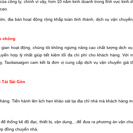
ủa công ty, chính vì vậy, hơn 10 năm kinh doanh trong lĩnh vực kinh d
 cao.
lớn, địa bàn hoạt động rộng khắp toàn tỉnh thành, dịch vụ vận chuyển
nh chóng
ời gian hoạt động, chúng tôi không ngừng nâng cao chất lượng dịch vụ,
yển hợp lý nhất giúp tiết kiệm tối đa chi phí cho khách hàng. Với 
y, Taxitaisaigon cam kết là đơn vị cung cấp dịch vụ vận chuyển giá t
i Tải Sài Gòn
h hàng. Tiến hành lên lịch hẹn khảo sát tại địa chỉ nhà mà khách hàng 
để thống kê đồ đạc, thiết bị, vận dụng,...để đưa ra phương án vận c
 hợp đồng chuyển nhà.