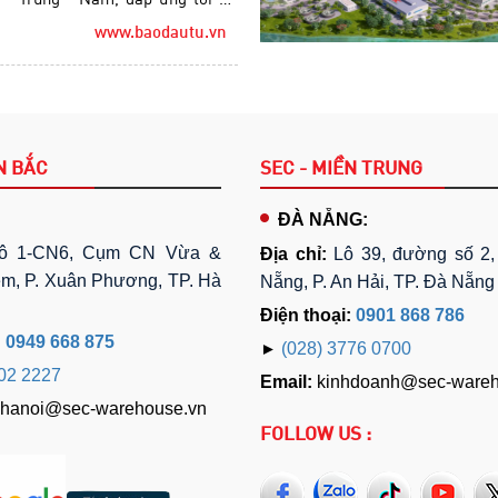
ân phối hàng hóa của khách hàng
www.baodautu.vn
N BẮC
SEC - MIỀN TRUNG
ĐÀ NẴNG:
ô 1-CN6, Cụm CN Vừa &
Địa chỉ:
Lô 39, đường số 2
m, P. Xuân Phương, TP. Hà
Nẵng, P. An Hải, TP. Đà Nẵng
Điện thoại:
0901 868 786
:
0949 668 875
►
(028) 3776 0700
302 2227
Email:
kinhdoanh@sec-wareh
o.hanoi@sec-warehouse.vn
FOLLOW US :