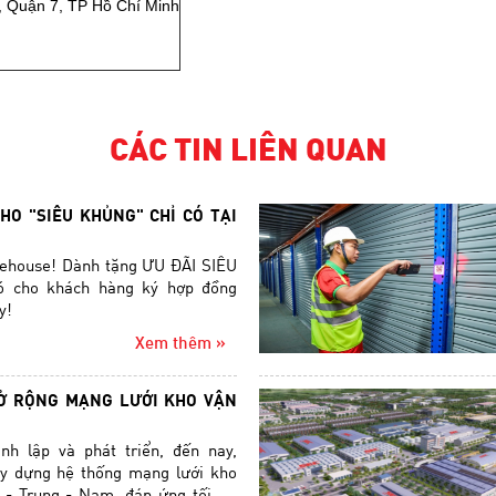
, Quận 7, TP Hồ Chí Minh
CÁC TIN LIÊN QUAN
HO "SIÊU KHỦNG" CHỈ CÓ TẠI
rehouse! Dành tặng ƯU ĐÃI SIÊU
 cho khách hàng ký hợp đồng
y!
Xem thêm »
Ở RỘNG MẠNG LƯỚI KHO VẬN
nh lập và phát triển, đến nay,
ây dựng hệ thống mạng lưới kho
 - Trung - Nam, đáp ứng tối ưu