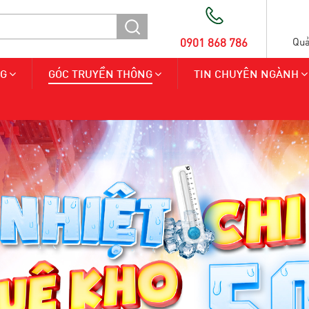
0901 868 786
Quả
NG
GÓC TRUYỀN THÔNG
TIN CHUYÊN NGÀNH