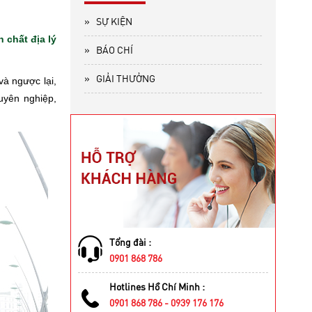
»
SỰ KIỆN
 chất địa lý
»
BÁO CHÍ
»
GIẢI THƯỞNG
à ngược lại,
uyên nghiệp,
Tổng đài :
0901 868 786
Hotlines Hồ Chí Minh :
0901 868 786 - 0939 176 176