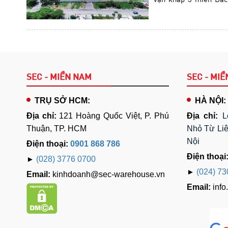
nhu cầu lưu trữ và ph
trên cả nước.
SEC - MIỀN NAM
SEC - MIỀ
TRỤ SỞ HCM:
HÀ NỘI:
Địa chỉ:
121 Hoàng Quốc Việt, P. Phú
Địa chỉ:
L
Thuận, TP. HCM
Nhỏ Từ Liê
Nội
Điện thoại:
0901 868 786
Điện thoại
►
(028) 3776 0700
►
(024) 7
Email:
kinhdoanh@sec-warehouse.vn
Email:
inf