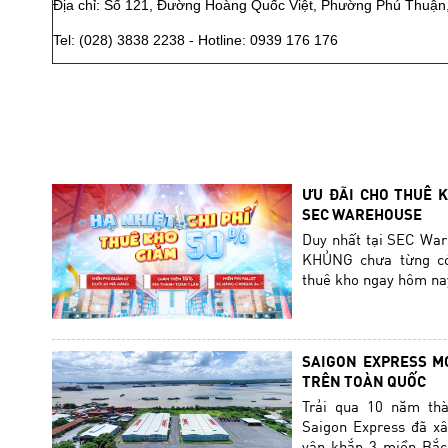
Địa chỉ: Số 121, Đường Hoàng Quốc Việt, Phường Phú Thuận
Tel: (028) 3838 2238 - Hotline: 0939 176 176
ƯU ĐÃI CHO THUÊ K
SEC WAREHOUSE
Duy nhất tại SEC Wa
KHỦNG chưa từng có
thuê kho ngay hôm na
SAIGON EXPRESS M
TRÊN TOÀN QUỐC
Trải qua 10 năm thà
Saigon Express đã x
vận khắp 3 miền Bắc