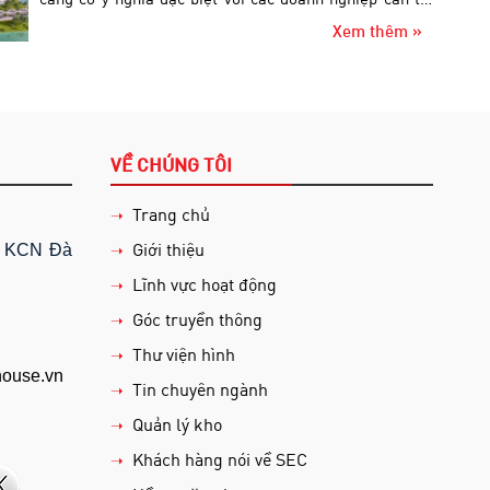
ưu chi phí nhưng vẫn đảm bảo tiêu chuẩn lưu trữ và
Xem thêm »
phân phối.
VỀ CHÚNG TÔI
Trang chủ
➝
Giới thiệu
➝
, KCN Đà
Lĩnh vực hoạt động
➝
Góc truyền thông
➝
Thư viện hình
➝
ouse.vn
Tin chuyên ngành
➝
Quản lý kho
➝
Khách hàng nói về SEC
➝