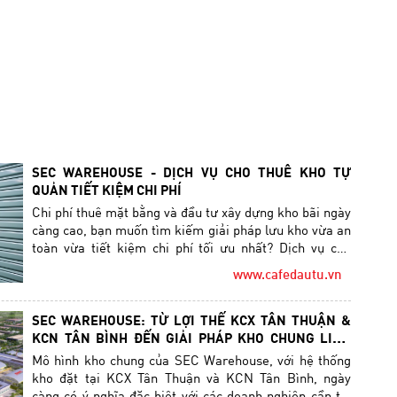
SEC WAREHOUSE - DỊCH VỤ CHO THUÊ KHO TỰ
QUẢN TIẾT KIỆM CHI PHÍ
Chi phí thuê mặt bằng và đầu tư xây dựng kho bãi ngày
càng cao, bạn muốn tìm kiếm giải pháp lưu kho vừa an
toàn vừa tiết kiệm chi phí tối ưu nhất? Dịch vụ cho
thuê kho tự quản chính là giải pháp hàng đầu giúp
www.cafedautu.vn
doanh nghiệp tối ưu hóa ngân sách, đảm bảo an ninh,
chủ động trong quản lý hàng hoá…
SEC WAREHOUSE: TỪ LỢI THẾ KCX TÂN THUẬN &
KCN TÂN BÌNH ĐẾN GIẢI PHÁP KHO CHUNG LINH
HOẠT CHO DOANH NGHIỆP
Mô hình kho chung của SEC Warehouse, với hệ thống
kho đặt tại KCX Tân Thuận và KCN Tân Bình, ngày
càng có ý nghĩa đặc biệt với các doanh nghiệp cần tối