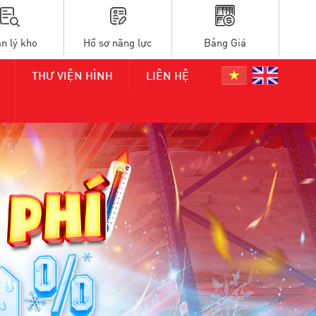
n lý kho
Hồ sơ năng lực
Bảng Giá
THƯ VIỆN HÌNH
LIÊN HỆ