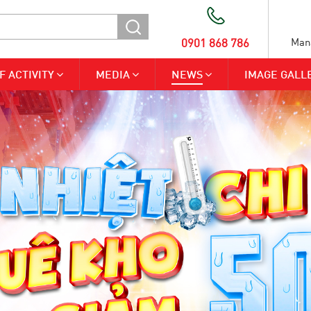
0901 868 786
Man
F ACTIVITY
MEDIA
NEWS
IMAGE GALL