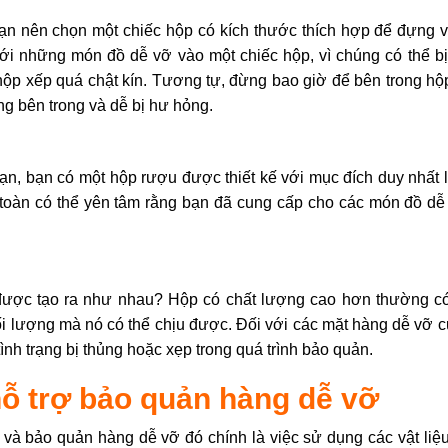
bạn nên chọn một chiếc hộp có kích thước thích hợp để đựng 
ới những món đồ dễ vỡ vào một chiếc hộp, vì chúng có thể bị
 hộp xếp quá chật kín. Tương tự, đừng bao giờ để bên trong hộ
ng bên trong và dễ bị hư hỏng.
, bạn có một hộp rượu được thiết kế với mục đích duy nhất 
 toàn có thể yên tâm rằng bạn đã cung cấp cho các món đồ dễ
 được tạo ra như nhau? Hộp có chất lượng cao hơn thường có
i lượng mà nó có thể chịu được. Đối với các mặt hàng dễ vỡ c
nh trạng bị thủng hoặc xẹp trong quá trình bảo quản.
hỗ trợ bảo quản hàng dễ vỡ
và bảo quản hàng dễ vỡ đó chính là việc sử dụng các vật liệu 