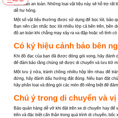
đảm bảo an toàn. Những loại vật liệu này sẽ hỗ trợ rất 
dễ hư hỏng.
Một số vật liệu thường được sử dụng để bọc lót, bảo q
Bạn nên cân nhắc bọc lót nhiều lớp cả bên trên, bên 
độ an toàn khi chẳng may xảy ra va đập hoặc vô tình có 
Có ký hiệu cảnh báo bên n
Khi đồ đạc của bạn đã được đóng gói xong, hãy đánh 
để đảm bảo rằng chúng sẽ được di chuyển và lưu trữ m
Một lưu ý nữa, tránh chồng nhiều hộp lên nhau để trá
đứng, hãy đánh dấu hướng đặt đúng. Nếu bạn đặt chú
hãy phân loại và đóng gói các món đồ riêng biệt để đảm
Chú ý trong di chuyển và vị
Bảo quản hàng dễ vỡ khi đặt trên xe di chuyển hay để v
trên và đặc biệt cẩn thận trong quá trình di chuyển, bốc 