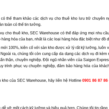
có thể tham khảo các dịch vụ cho thuê kho lưu trữ chuyên 
n toàn có thể tin tưởng.
h vụ cho thuê kho, SEC Warehouse có thể đáp ứng mọi nhu cầ
o hàng hóa của bạn, nhất là các loại hàng hóa đặc biệt như đồ 
i 100%, kiên cố với sàn kho được xử lý rất kỹ lưỡng, luôn v
 Ngoài ra, chúng tôi còn cung cấp da dạng các dịch vụ đi kèm 
ẩn thận, chuyên nghiệp. Đội ngũ nhân viên của Saigon Expres
 quy trình phục vụ chuyên nghiệp, đảm bảo hàng hóa của khác
ưu kho của SEC Warehouse, hãy liên hệ
Hotline
0901 86 87 86
g dễ vỡ một cách kỹ lưỡng và hiệu quả hơn. Chúng tôi tin rằn