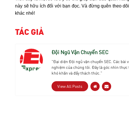
này sẽ hữu ích đối với bạn đọc. Và đừng quên theo dõi c
khác nhé!
TÁC GIẢ
Đội Ngũ Vận Chuyển SEC
"Đại diện Đội ngũ vận chuyển SEC. Các bài v
nghiệm của chúng tôi. Đây là góc nhìn thực 
khó khăn và đầy thách thức."
View All Posts