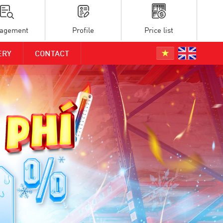
agement
Profile
Price list
ERY
CONTACT