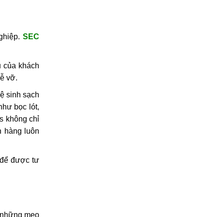
nghiệp.
SEC
u của khách
dễ vỡ.
ệ sinh sạch
như bọc lót,
s không chỉ
h hàng luôn
để được tư
g những mẹo