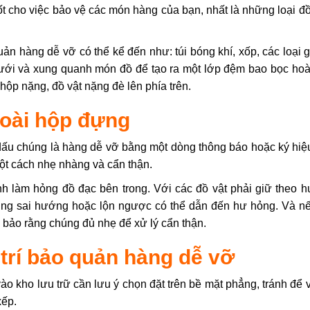
tốt cho việc bảo vệ các món hàng của bạn, nhất là những loại đ
uản hàng dễ vỡ có thể kể đến như: túi bóng khí, xốp, các loại
dưới và xung quanh món đồ để tạo ra một lớp đệm bao bọc hoà
hộp nặng, đồ vật nặng đè lên phía trên.
goài hộp đựng
dấu chúng là hàng dễ vỡ bằng một dòng thông báo hoặc ký hiệ
ột cách nhẹ nhàng và cẩn thận.
nh làm hỏng đồ đạc bên trong. Với các đồ vật phải giữ theo 
ng sai hướng hoặc lộn ngược có thể dẫn đến hư hỏng. Và nếu
 bảo rằng chúng đủ nhẹ để xử lý cẩn thận.
 trí bảo quản hàng dễ vỡ
ào kho lưu trữ cần lưu ý chọn đặt trên bề mặt phẳng, tránh để 
xếp.