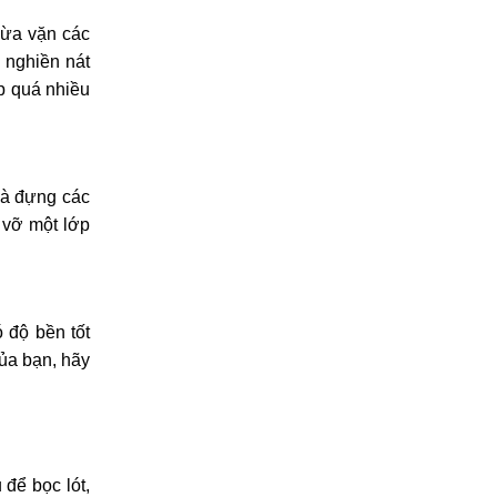
vừa vặn các
 nghiền nát
p quá nhiều
là đựng các
 vỡ một lớp
 độ bền tốt
ủa bạn, hãy
để bọc lót,