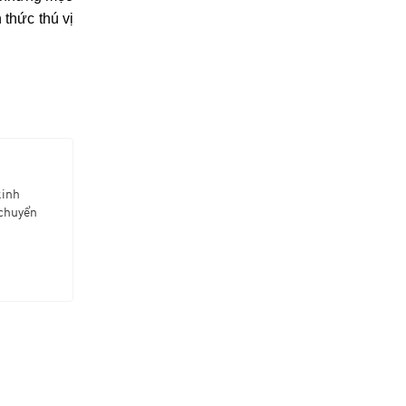
 thức thú vị
kinh
 chuyển