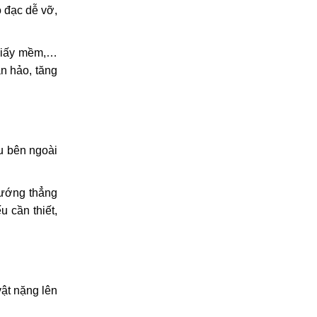
ồ đạc dễ vỡ,
 giấy mềm,…
n hảo, tăng
u bên ngoài
hướng thẳng
 cần thiết,
vật nặng lên